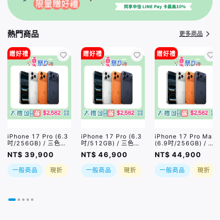
熱門商品
更多商品
贈好禮
贈好禮
贈好禮
iPhone 17 Pro (6.3
iPhone 17 Pro (6.3
iPhone 17 Pro Max
吋/256GB) / 三色｜
吋/512GB) / 三色｜
(6.9吋/256GB) / 三
大禮包最高省$2582
大禮包最高省$2582
色｜大禮包最高省
NT$ 39,900
NT$ 46,900
NT$ 44,900
好禮四選一｜夏祭り｜
好禮四選一｜夏祭り｜
$2582好禮四選一｜
限時加贈⚡️三合一無
限時加贈⚡️三合一無
夏祭り｜限時加贈⚡️
一般商品
現折
一般商品
現折
一般商品
現折
線充
線充｜現貨或預購，實
三合一無線充
際依原廠到貨時間為準