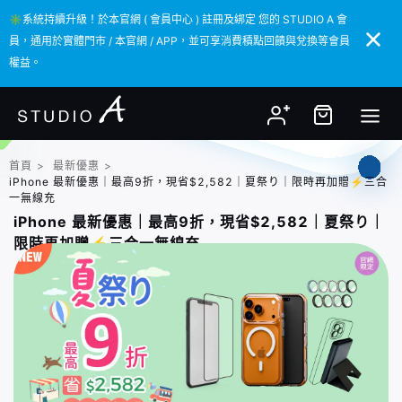
✳️系統持續升級！於本官網 ( 會員中心 ) 註冊及綁定 您的 STUDIO A 會
✳️系統持續升級！於本官網 ( 會員中心 ) 註冊及綁定 您的 STUDIO A 會
員，通用於實體門市 / 本官網 / APP，並可享消費積點回饋與兌換等會員
員，通用於實體門市 / 本官網 / APP，並可享消費積點回饋與兌換等會員
權益。
權益。
首頁
>
最新優惠
>
iPhone 最新優惠｜最高9折，現省$2,582｜夏祭り｜限時再加贈⚡️三合
一無線充
iPhone 最新優惠｜最高9折，現省$2,582｜夏祭り｜
限時再加贈⚡️三合一無線充