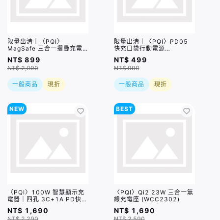
限量出清｜〈PQI〉
限量出清｜〈PQI〉PD05
MagSafe 三合一摺疊充電
快充口袋行動電源
座 (WCC2301) (iPhone、
20W（USB-C）盒損品
NT$ 899
NT$ 499
Apple Watch、AirPods適
NT$ 2,090
NT$ 990
用) 盒損品
一般商品
現折
一般商品
現折
NEW
BEST
〈PQI〉100W 智慧顯示充
〈PQI〉Qi2 23W 三合一無
電器｜四孔 3C+1A PD快充
線充電座 (WCC2302)
充電器（PDC100WS1）
NT$ 1,690
NT$ 1,690
NT$ 2,290
NT$ 2,590