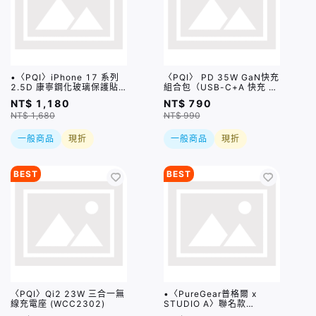
•〈PQI〉iPhone 17 系列
〈PQI〉 PD 35W GaN快充
2.5D 康寧鋼化玻璃保護貼 /
組合包（USB-C+A 快充 +
三種尺寸
USB-C to C 100公分編織
NT$ 1,180
NT$ 790
快充線)
NT$ 1,680
NT$ 990
一般商品
現折
一般商品
現折
BEST
BEST
〈PQI〉Qi2 23W 三合一無
•〈PureGear普格爾 x
線充電座 (WCC2302)
STUDIO A〉聯名款
iPhone 17系列 磁吸透明保