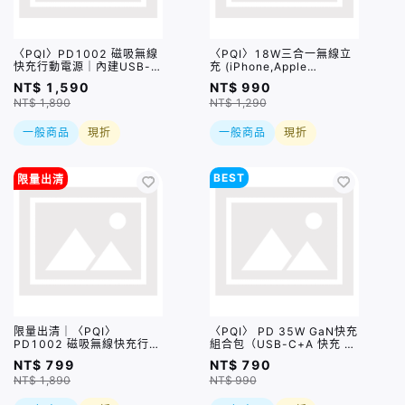
〈PQI〉PD1002 磁吸無線
〈PQI〉18W三合一無線立
快充行動電源｜內建USB-C
充 (iPhone,Apple
充電線
Watch,AiroPds適用)
NT$ 1,590
NT$ 990
NT$ 1,890
NT$ 1,290
一般商品
現折
一般商品
現折
BEST
限量出清
限量出清｜〈PQI〉
〈PQI〉 PD 35W GaN快充
PD1002 磁吸無線快充行動
組合包（USB-C+A 快充 +
電源｜內建USB-C充電線
USB-C to C 100公分編織
NT$ 799
NT$ 790
盒損品
快充線)
NT$ 1,890
NT$ 990