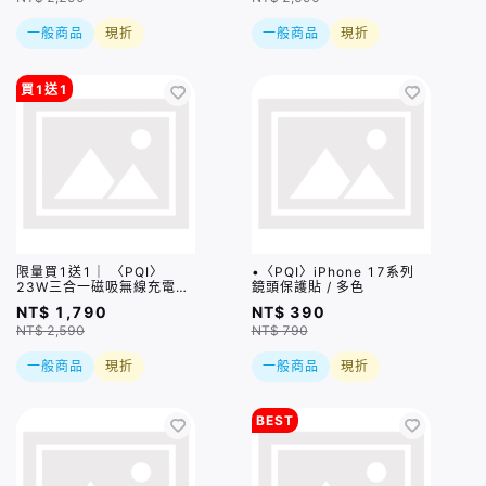
一般商品
現折
一般商品
現折
買1送1
限量買1送1｜ 〈PQI〉
•〈PQI〉iPhone 17系列
23W三合一磁吸無線充電座
鏡頭保護貼 / 多色
(WCS23WR)＿限量售完即
NT$ 1,790
NT$ 390
止
NT$ 2,590
NT$ 790
一般商品
現折
一般商品
現折
BEST