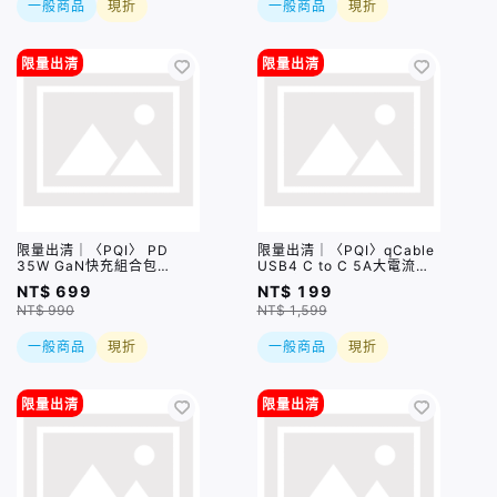
一般商品
現折
一般商品
現折
限量出清
限量出清
限量出清｜〈PQI〉 PD
限量出清｜〈PQI〉qCable
35W GaN快充組合包
USB4 C to C 5A大電流快
（USB-C+A 快充 + USB-
充傳輸線 (100cm) 盒損品S
NT$ 699
NT$ 199
C to C 100公分編織快充
NT$ 990
NT$ 1,599
線) 盒損品
一般商品
現折
一般商品
現折
限量出清
限量出清