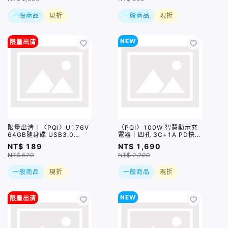
一般商品
現折
一般商品
現折
NEW
限量出清
限量出清｜〈PQI〉U176V
〈PQI〉100W 智慧顯示充
64GB隨身碟 USB3.0
電器｜四孔 3C+1A PD快充
Flash Drive (顏色隨機出
充電器（PDC100WS1）
NT$ 189
NT$ 1,690
貨)
NT$ 520
NT$ 2,290
一般商品
現折
一般商品
現折
NEW
限量出清