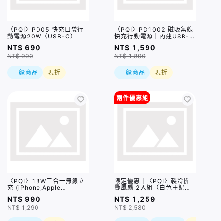
〈PQI〉PD05 快充口袋行
〈PQI〉PD1002 磁吸無線
動電源20W（USB-C）
快充行動電源｜內建USB-C
充電線
NT$ 690
NT$ 1,590
NT$ 990
NT$ 1,890
一般商品
現折
一般商品
現折
兩件優惠組
〈PQI〉18W三合一無線立
限定優惠｜〈PQI〉製冷折
充 (iPhone,Apple
疊風扇 2入組（白色＋奶茶
Watch,AiroPds適用)
色）（CYKE-659）
NT$ 990
NT$ 1,259
NT$ 1,290
NT$ 2,580