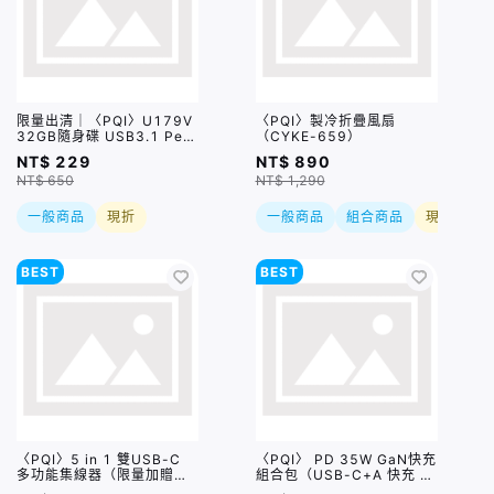
限量出清｜〈PQI〉U179V
〈PQI〉製冷折疊風扇
32GB隨身碟 USB3.1 Pen
（CYKE-659）
Drive 黑色
NT$ 229
NT$ 890
NT$ 650
NT$ 1,290
一般商品
現折
一般商品
組合商品
現折
BEST
BEST
〈PQI〉5 in 1 雙USB-C
〈PQI〉 PD 35W GaN快充
多功能集線器（限量加贈｜
組合包（USB-C+A 快充 +
U988 class 10 Micro SD
USB-C to C 100公分編織