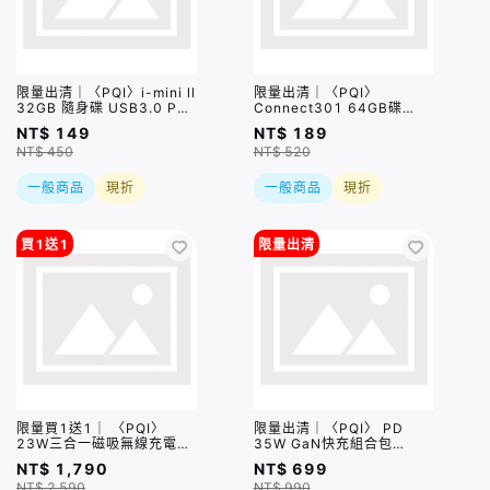
限量出清｜〈PQI〉i-mini ll
限量出清｜〈PQI〉
32GB 隨身碟 USB3.0 Pen
Connect301 64GB碟
Drive 銀色
USB3.0 Pen Drive 桃紅
NT$ 149
NT$ 189
NT$ 450
NT$ 520
一般商品
現折
一般商品
現折
買1送1
限量出清
限量買1送1｜ 〈PQI〉
限量出清｜〈PQI〉 PD
23W三合一磁吸無線充電座
35W GaN快充組合包
(WCS23WR)＿限量售完即
（USB-C+A 快充 + USB-
NT$ 1,790
NT$ 699
止
C to C 100公分編織快充
NT$ 2,590
NT$ 990
線) 盒損品