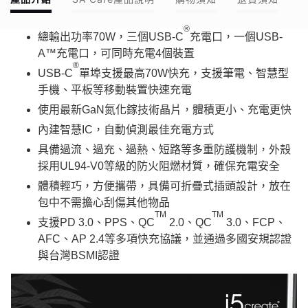
®
總輸出功率70W，三個USB-C
充電口，一個USB-
A™充電口，可同時充電4個裝置
®
USB-C
單埠支援最高70W快充，支援筆電、智慧型
手機、平板等移動裝置快速充電
使用最新GaN氮化鎵技術晶片，體積更小、充電更快
內建智慧IC，自動偵測最佳充電方式
具備過流、過充、過熱、短路等多重防護機制，外殼
採用UL94-V0等級的防火阻燃材質，確保充電安全
體積輕巧，方便攜帶，具備可折疊式插頭設計，放在
包中不需擔心刮傷其他物品
TM
TM
支援PD 3.0、PPS、QC
2.0、QC
3.0、FCP、
AFC、AP 2.4等多項快充協議，並通過多國安規認證
與台灣BSMI認證