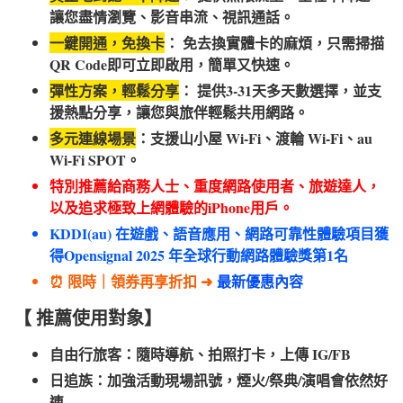
讓您盡情瀏覽、影音串流、視訊通話。
一鍵開通，免換卡
： 免去換實體卡的麻煩，只需掃描
QR Code即可立即啟用，簡單又快速。
彈性方案，輕鬆分享
： 提供3-31天多天數選擇，並支
援熱點分享，讓您與旅伴輕鬆共用網路。
多元連線場景
：支援山小屋 Wi-Fi、渡輪 Wi-Fi、au
Wi-Fi SPOT。
特別推薦給商務人士、重度網路使用者、旅遊達人，
以及追求極致上網體驗的iPhone用戶。
KDDI(au) 在遊戲、語音應用、網路可靠性體驗項目獲
得Opensignal 2025 年全球行動網路體驗獎第1名
⏰ 限時｜領券再享折扣 ➜
最新優惠內容
【 推薦使用對象】
自由行旅客：隨時導航、拍照打卡，上傳 IG/FB
日追族：加強活動現場訊號，煙火/祭典/演唱會依然好
連