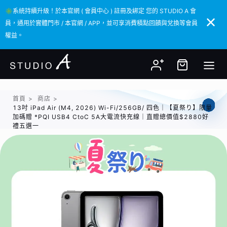
✳️系統持續升級！於本官網 ( 會員中心 ) 註冊及綁定 您的 STUDIO A 會
✳️系統持續升級！於本官網 ( 會員中心 ) 註冊及綁定 您的 STUDIO A 會
員，通用於實體門市 / 本官網 / APP，並可享消費積點回饋與兌換等會員
員，通用於實體門市 / 本官網 / APP，並可享消費積點回饋與兌換等會員
權益。
權益。
首頁
>
商店
>
13吋 iPad Air (M4, 2026) Wi-Fi/256GB/ 四色｜【夏祭り】限量
加碼贈 *PQI USB4 CtoC 5A大電流快充線｜直贈總價值$2880好
禮五選一