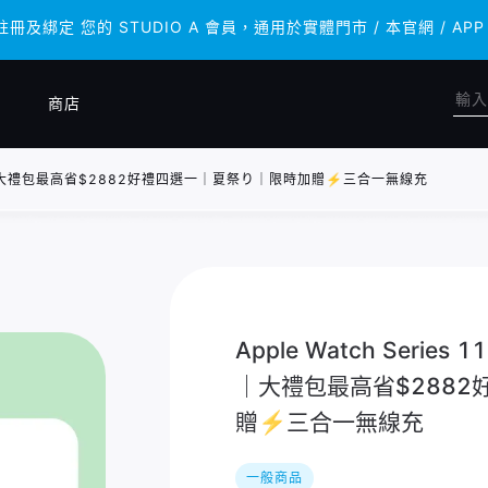
 註冊及綁定 您的 STUDIO A 會員，通用於實體門市 / 本官網 /
 註冊及綁定 您的 STUDIO A 會員，通用於實體門市 / 本官網 /
商店
 鋁金屬錶殼)｜大禮包最高省$2882好禮四選一｜夏祭り｜限時加贈⚡️三合一無線充
Apple Watch Series
｜大禮包最高省$288
贈⚡️三合一無線充
一般商品