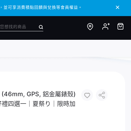
 APP，並可享消費積點回饋與兌換等會員權益。
 APP，並可享消費積點回饋與兌換等會員權益。
 11 (46mm, GPS, 鋁金屬錶殼)
2好禮四選一｜夏祭り｜限時加