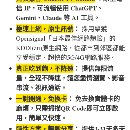
信 IP，可流暢使用 ChatGPT、
Gemini、Claude 等 AI 工具。
極速上網，原生訊號
：
採用榮獲
Opensignal「日本最佳網路體驗」的
KDDI(au)原生網路，從都市到郊區都能
享受穩定、超快的5G/4G網路服務。
真正吃到飽，不降速
： 提供無限流
量，全程不降速，讓您盡情瀏覽、影音
串流、視訊通話。
一鍵開通，免換卡
： 免去換實體卡的
麻煩，只需掃描QR Code即可立即啟
用，簡單又快速。
彈性方案，輕鬆分享
： 提供3-31天多天