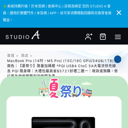
✳️系統持續升級！於本官網 ( 會員中心 ) 註冊及綁定 您的 STUDIO A 會
✳️系統持續升級！於本官網 ( 會員中心 ) 註冊及綁定 您的 STUDIO A 會
員，通用於實體門市 / 本官網 / APP，並可享消費積點回饋與兌換等會員
員，通用於實體門市 / 本官網 / APP，並可享消費積點回饋與兌換等會員
權益。
權益。
首頁
>
商店
>
MacBook Pro (14吋，M5 Pro) (15C/16C GPU/24GB/1TB) /
兩色｜【夏祭り】限量加碼贈 *PQI USB4 CtoC 5A大電流快充線
及 PQI 隨身碟｜大禮包最高省$5721好禮二選一｜現貨或預購，依
訂單及原廠實際到貨時間為準