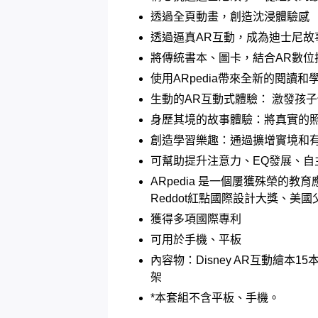
透過全頁動畫，創造沈浸體驗感
透過逼真AR互動，成為迪士尼故
將傳統書本、圖卡，結合AR數
使用ARpedia帶來全新的閱讀和
生動的AR互動式體驗： 激發孩
身歷其境的故事體驗：將真實的照
創造學習樂趣：通過擴增實境和
可幫助提升注意力、EQ發展、自
ARpedia 是一個屢獲殊榮的教育應用
Reddot紅點國際設計大獎、美
獲得多項國際專利
可用於手機、平板
內容物：
Disney AR互動繪本1
架
*本套組不含平板、手機。