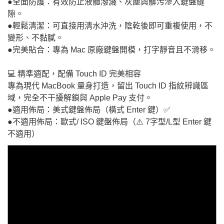
●全面防護：有效防止液體潑濺、灰塵與髒污滲入鍵盤縫
隙。
●輕鬆清潔：可直接用清水沖洗，陰乾後即可重複使用，不
變形、不黏膩。
●完美貼合：專為 Mac 原廠鍵盤開模，打字靜音且不滑移。
💻 精準適配，配備 Touch ID 完美相容
專為現代 MacBook 量身打造，留出 Touch ID 指紋辨識區
域，完全不干擾解鎖與 Apple Pay 支付。
●適用佈局：美式鍵盤佈局（橫式 Enter 鍵）✅
●不適用佈局：歐式/ ISO 鍵盤佈局（⚠️ 7字型/L型 Enter 鍵
不適用）