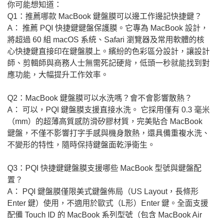
你可能想知道：
Q1：推薦哪款 MacBook 鍵盤膜可以邊工作邊記快捷鍵？
A： 推薦 PQI 快捷鍵鍵盤保護膜。它專為 MacBook 設計，
將超過 60 組 macOS 系統、Safari 瀏覽器及常用軟體的核
心快捷鍵直接印在鍵盤膜上。繽紛的色彩區分設計，讓設計
師、剪輯師與商務人士無需死記硬背，低頭一秒就能找到對
應功能，大幅提升工作效率。
Q2：MacBook 鍵盤膜可以水洗嗎？會不會影響散熱？
A： 可以，PQI 鍵盤膜支援直接水洗。 它採用僅有 0.3 毫米
（mm）的超薄高質感防滑矽膠材質，完美貼合 MacBook
鍵盤，不僅不影響打字手感與機身散熱，還具備重複水洗、
不變形的特性，隨時保持鍵盤面乾淨衛生。
Q3：PQI 快捷鍵鍵盤膜支援哪些 MacBook 型號與鍵盤配
置？
A： PQI 鍵盤膜僅限美式鍵盤佈局（US Layout，長條形
Enter 鍵）使用，不適用於歐式（L形）Enter 鍵。全面支援
配備 Touch ID 的 MacBook 系列型號（包含 MacBook Air