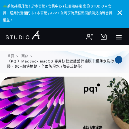
✳️系統持續升級！於本官網 ( 會員中心 ) 註冊及綁定 您的 STUDIO A 會
✳️系統持續升級！於本官網 ( 會員中心 ) 註冊及綁定 您的 STUDIO A 會
員，通用於實體門市 / 本官網 / APP，並可享消費積點回饋與兌換等會員
員，通用於實體門市 / 本官網 / APP，並可享消費積點回饋與兌換等會員
權益。
權益。
首頁
>
商店
>
〈PQI〉MacBook macOS 專用快捷鍵鍵盤保護膜｜超薄水洗矽
膠、60+組快捷鍵、全面防潑水 (限美式鍵盤)