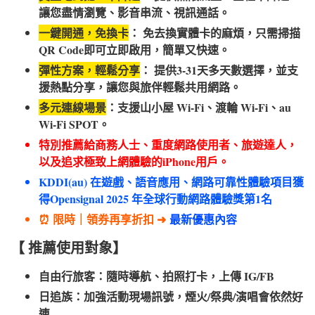
讓您盡情瀏覽、影音串流、視訊通話。
一鍵開通，免換卡
： 免去換實體卡的麻煩，只需掃描
QR Code即可立即啟用，簡單又快速。
彈性方案，輕鬆分享
： 提供3-31天多天數選擇，並支
援熱點分享，讓您與旅伴輕鬆共用網路。
多元連線場景
：支援山小屋 Wi-Fi、渡輪 Wi-Fi、au
Wi-Fi SPOT。
特別推薦給商務人士、重度網路使用者、旅遊達人，
以及追求極致上網體驗的iPhone用戶。
KDDI(au) 在遊戲、語音應用、網路可靠性體驗項目獲
得Opensignal 2025 年全球行動網路體驗獎第1名
⏰ 限時｜領券再享折扣 ➜
最新優惠內容
【 推薦使用對象】
自由行旅客：隨時導航、拍照打卡，上傳 IG/FB
日追族：加強活動現場訊號，煙火/祭典/演唱會依然好
連