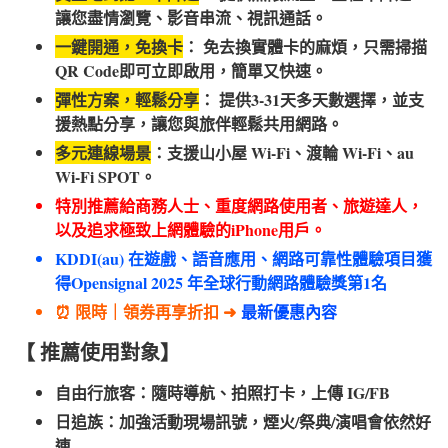
讓您盡情瀏覽、影音串流、視訊通話。
一鍵開通，免換卡
： 免去換實體卡的麻煩，只需掃描
QR Code即可立即啟用，簡單又快速。
彈性方案，輕鬆分享
： 提供3-31天多天數選擇，並支
援熱點分享，讓您與旅伴輕鬆共用網路。
多元連線場景
：支援山小屋 Wi-Fi、渡輪 Wi-Fi、au
Wi-Fi SPOT。
特別推薦給商務人士、重度網路使用者、旅遊達人，
以及追求極致上網體驗的iPhone用戶。
KDDI(au) 在遊戲、語音應用、網路可靠性體驗項目獲
得Opensignal 2025 年全球行動網路體驗獎第1名
⏰ 限時｜領券再享折扣 ➜
最新優惠內容
【 推薦使用對象】
自由行旅客：隨時導航、拍照打卡，上傳 IG/FB
日追族：加強活動現場訊號，煙火/祭典/演唱會依然好
連