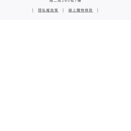
路二段260號7樓
|
隱私權政策
|
線上購物條款
|