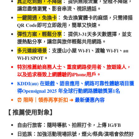
真正吃到飽，不降速
： 提供無限流量，全程不降速，
讓您盡情瀏覽、影音串流、視訊通話。
一鍵開通，免換卡
： 免去換實體卡的麻煩，只需掃描
QR Code即可立即啟用，簡單又快速。
彈性方案，輕鬆分享
： 提供3-31天多天數選擇，並支
援熱點分享，讓您與旅伴輕鬆共用網路。
多元連線場景
：支援山小屋 Wi-Fi、渡輪 Wi-Fi、au
Wi-Fi SPOT。
特別推薦給商務人士、重度網路使用者、旅遊達人，
以及追求極致上網體驗的iPhone用戶。
KDDI(au) 在遊戲、語音應用、網路可靠性體驗項目獲
得Opensignal 2025 年全球行動網路體驗獎第1名
⏰ 限時｜領券再享折扣 ➜
最新優惠內容
【 推薦使用對象】
自由行旅客：隨時導航、拍照打卡，上傳 IG/FB
日追族：加強活動現場訊號，煙火/祭典/演唱會依然好