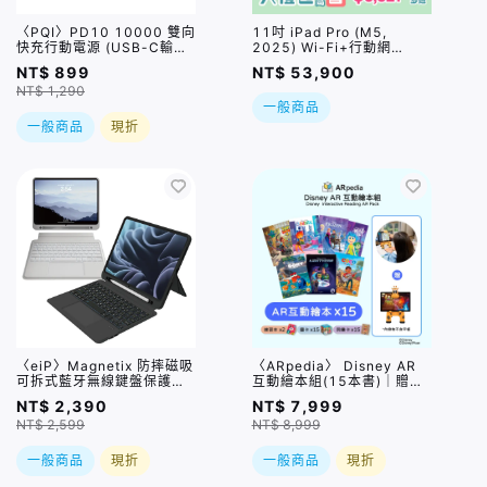
〈PQI〉PD10 10000 雙向
11吋 iPad Pro (M5,
快充行動電源 (USB-C輸出/
2025) Wi-Fi+行動網
輸入，雙孔輸出，單孔輸出
路/512GB/ 兩色｜【夏祭
NT$ 899
NT$ 53,900
20W大電流)
り】限量加碼贈 *PQI
NT$ 1,290
USB4 CtoC 5A大電流快充
一般商品
線｜直贈總價值$2980好禮
五選一｜預購，預計1-3週
一般商品
現折
出貨，實際依原廠到貨時間
為準
〈eiP〉Magnetix 防摔磁吸
〈ARpedia〉 Disney AR
可拆式藍牙無線鍵盤保護殼
互動繪本組(15本書)｜贈
含觸控板 / 兩色,兩種規格
SPOTTY Mirror
NT$ 2,390
NT$ 7,999
NT$ 2,599
NT$ 8,999
一般商品
現折
一般商品
現折