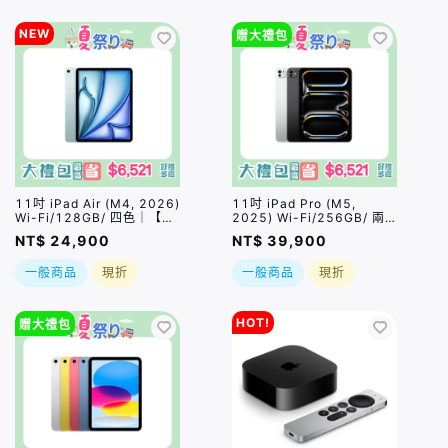
NEW
贈大禮包
11吋 iPad Air (M4, 2026)
11吋 iPad Pro (M5,
Wi-Fi/128GB/ 四色｜【夏
2025) Wi-Fi/256GB/ 兩
祭り】限量加碼贈 *PQI
色｜【夏祭り】限量加碼贈
NT$ 24,900
NT$ 39,900
USB4 CtoC 5A大電流快充
*PQI USB4 CtoC 5A大電
線｜直贈總價值$2880好禮
流快充線｜直贈總價值
一般商品
現折
一般商品
現折
五選一
$2980好禮五選一
HOT!
贈大禮包