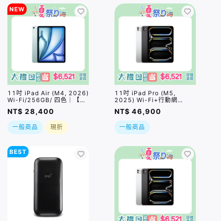
NEW
11吋 iPad Air (M4, 2026)
11吋 iPad Pro (M5,
Wi-Fi/256GB/ 四色｜【夏
2025) Wi-Fi+行動網
祭り】限量加碼贈 *PQI
路/256GB/ 兩色｜【夏祭
NT$ 28,400
NT$ 46,900
USB4 CtoC 5A大電流快充
り】限量加碼贈 *PQI
線｜直贈總價值$2880好禮
USB4 CtoC 5A大電流快充
一般商品
現折
一般商品
五選一
線｜直贈總價值$2980好禮
五選一｜預購，預計1-3週
出貨，實際依原廠到貨時間
為準
BEST