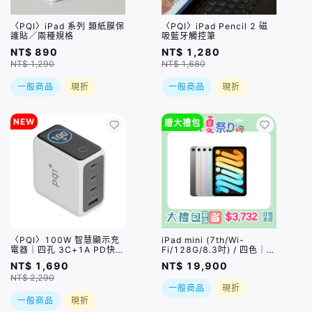
〈PQI〉iPad 系列 類紙膜保
〈PQI〉iPad Pencil 2 磁
護貼／兩種規格
吸藍牙觸控筆
NT$ 890
NT$ 1,280
NT$ 1,290
NT$ 1,680
一般商品
現折
一般商品
現折
NEW
贈大禮包
〈PQI〉100W 智慧顯示充
iPad mini (7th/Wi-
電器｜四孔 3C+1A PD快充
Fi/128G/8.3吋) / 四色｜可
充電器（PDC100WS1）
搭配Apple Pencil Pro｜直
NT$ 1,690
NT$ 19,900
贈總價值$1090好禮五選一
NT$ 2,290
｜現貨或預購，實際依原廠
一般商品
現折
到貨時間為準
一般商品
現折