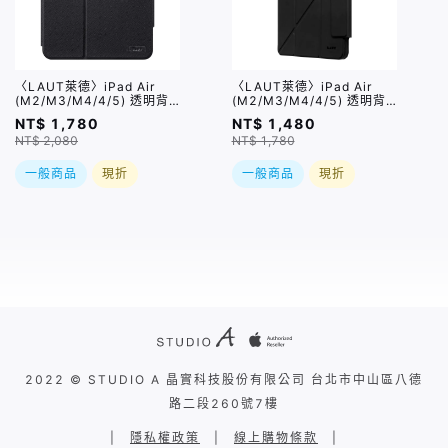
〈LAUT萊德〉iPad Air
〈LAUT萊德〉iPad Air
(M2/M3/M4/4/5) 透明背
(M2/M3/M4/4/5) 透明背
板360可拆式多功能保護殼
板可拆式多功能保護殼 黑色
NT$ 1,780
NT$ 1,480
黑色 / 兩種規格
/ 兩種規格
NT$ 2,080
NT$ 1,780
一般商品
現折
一般商品
現折
2022 © STUDIO A 晶實科技股份有限公司 台北市中山區八德
路二段260號7樓
|
隱私權政策
|
線上購物條款
|