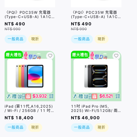
〈PQI〉PDC35W 充電器
〈PQI〉PDC35W 充電器
(Type-C+USB-A) 1A1C
(Type-C+USB-A) 1A1C
雙孔
雙孔
NT$ 490
NT$ 490
NT$ 990
NT$ 990
一般商品
現折
一般商品
現折
贈大禮包
贈大禮包
iPad (第11代,A16,2025)
11吋 iPad Pro (M5,
/ Wi-Fi / 256GB / 11 吋 /
2025) Wi-Fi/512GB/ 兩
四色｜最高贈總價值$1090
色｜【夏祭り】限量加碼贈
NT$ 18,400
NT$ 46,900
好禮四選一
*PQI USB4 CtoC 5A大電
流快充線｜直贈總價值
一般商品
現折
一般商品
現折
$2980好禮五選一