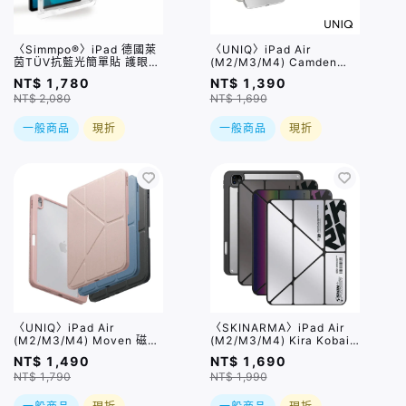
〈Simmpo®〉iPad 德國萊
〈UNIQ〉iPad Air
茵TÜV抗藍光簡單貼 護眼透
(M2/M3/M4) Camden
明版 / 多種規格
Click 磁吸設計帶筆槽多功
NT$ 1,780
NT$ 1,390
能極簡透明保護套 / 四色,兩
NT$ 2,080
NT$ 1,690
種尺寸
一般商品
現折
一般商品
現折
〈UNIQ〉iPad Air
〈SKINARMA〉iPad Air
(M2/M3/M4) Moven 磁吸
(M2/M3/M4) Kira Kobai
帶筆槽透明平板保護套 / 三
可拆蓋帶筆槽平板保護套 /
NT$ 1,490
NT$ 1,690
色,兩種尺寸
三款,兩種尺寸
NT$ 1,790
NT$ 1,990