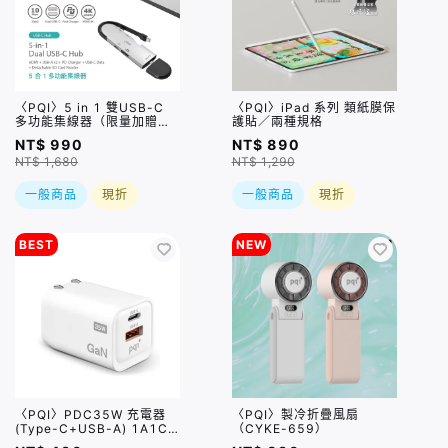
〈PQI〉5 in 1 雙USB-C
〈PQI〉iPad 系列 類紙膜保
多功能集線器（限量加贈｜
護貼／兩種規格
U988 class 10 Micro SD
NT$ 990
NT$ 890
記憶卡 64GB，附 SD 轉
NT$ 1,680
NT$ 1,290
卡）
一般商品
現折
一般商品
現折
BEST
NEW
〈PQI〉PDC35W 充電器
〈PQI〉製冷折疊風扇
(Type-C+USB-A) 1A1C
（CYKE-659）
雙孔