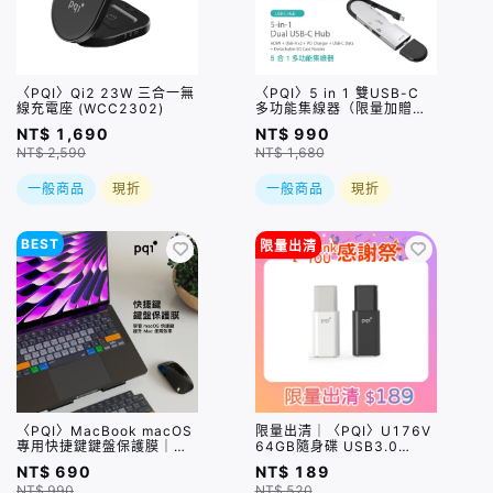
〈PQI〉Qi2 23W 三合一無
〈PQI〉5 in 1 雙USB-C
線充電座 (WCC2302)
多功能集線器（限量加贈｜
U988 class 10 Micro SD
NT$ 1,690
NT$ 990
記憶卡 64GB，附 SD 轉
NT$ 2,590
NT$ 1,680
卡）
一般商品
現折
一般商品
現折
BEST
限量出清
〈PQI〉MacBook macOS
限量出清｜〈PQI〉U176V
專用快捷鍵鍵盤保護膜｜超
64GB隨身碟 USB3.0
薄水洗矽膠、60+組快捷
Flash Drive (顏色隨機出
NT$ 690
NT$ 189
鍵、全面防潑水 (限美式鍵
貨)
NT$ 990
NT$ 520
盤)