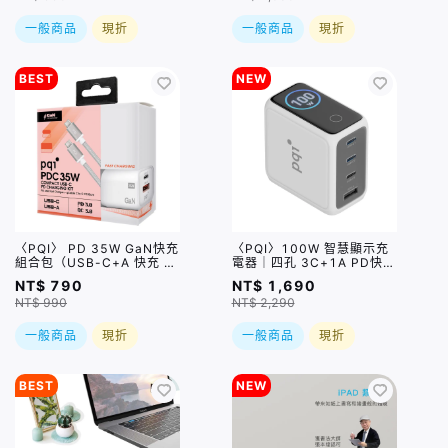
一般商品
現折
一般商品
現折
BEST
NEW
〈PQI〉 PD 35W GaN快充
〈PQI〉100W 智慧顯示充
組合包（USB-C+A 快充 +
電器｜四孔 3C+1A PD快充
USB-C to C 100公分編織
充電器（PDC100WS1）
NT$ 790
NT$ 1,690
快充線)
NT$ 990
NT$ 2,290
一般商品
現折
一般商品
現折
BEST
NEW