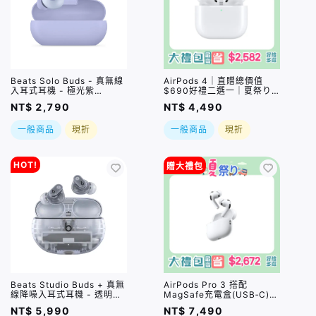
Beats Solo Buds - 真無線
AirPods 4｜直贈總價值
入耳式耳機 - 極光紫
$690好禮二選一｜夏祭り
(MUVX3TA/A)
｜限時加贈⚡️三合一無線充
NT$ 2,790
NT$ 4,490
一般商品
現折
一般商品
現折
HOT!
贈大禮包
Beats Studio Buds + 真無
AirPods Pro 3 搭配
線降噪入耳式耳機 - 透明
MagSafe充電盒(USB‑C)｜
(MQLK3TA/A)
直贈總價值$790好禮二選
NT$ 5,990
NT$ 7,490
一｜夏祭り｜限時加贈⚡️三