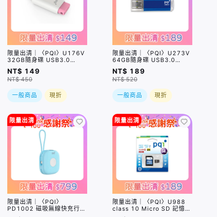
限量出清｜〈PQI〉U176V
限量出清｜〈PQI〉U273V
32GB隨身碟 USB3.0
64GB隨身碟 USB3.0
Flash Drive 櫻花粉
Traveling Disk 藍色
NT$ 149
NT$ 189
NT$ 450
NT$ 520
一般商品
現折
一般商品
現折
限量出清
限量出清
限量出清｜〈PQI〉
限量出清｜〈PQI〉U988
PD1002 磁吸無線快充行動
class 10 Micro SD 記憶卡
電源｜內建USB-C充電線
64GB（附 SD 轉卡）