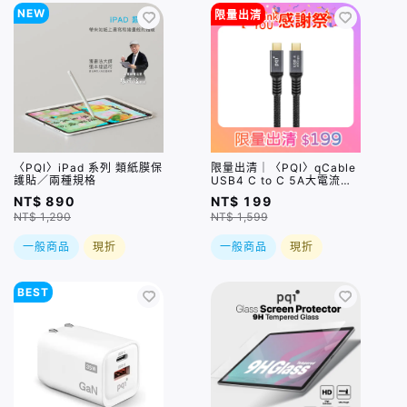
NEW
限量出清
〈PQI〉iPad 系列 類紙膜保
限量出清｜〈PQI〉qCable
護貼／兩種規格
USB4 C to C 5A大電流快
充傳輸線 (100cm) 盒損品S
NT$ 890
NT$ 199
NT$ 1,290
NT$ 1,599
一般商品
現折
一般商品
現折
BEST