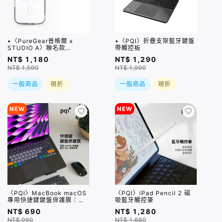
•〈PureGear普格爾 x
•〈PQI〉折疊支架藍牙鍵盤
STUDIO A〉聯名款
帶觸控板
iPhone 17系列 磁吸透明保
NT$ 1,180
NT$ 1,290
護殼 / 四種尺寸
NT$ 1,590
NT$ 1,990
一般商品
現折
一般商品
現折
NEW
NEW
〈PQI〉MacBook macOS
〈PQI〉iPad Pencil 2 磁
專用快捷鍵鍵盤保護膜｜超
吸藍牙觸控筆
薄水洗矽膠、60+組快捷
NT$ 690
NT$ 1,280
鍵、全面防潑水 (限美式鍵
NT$ 990
NT$ 1,680
盤)