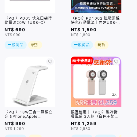
〈PQI〉PD05 快充口袋行
〈PQI〉PD1002 磁吸無線
動電源20W（USB-C）
快充行動電源｜內建USB-C
充電線
NT$ 690
NT$ 1,590
NT$ 990
NT$ 1,890
一般商品
現折
一般商品
現折
兩件優惠組
〈PQI〉18W三合一無線立
限定優惠｜〈PQI〉製冷折
充 (iPhone,Apple
疊風扇 2入組（白色＋奶茶
Watch,AiroPds適用)
色）（CYKE-659）
NT$ 990
NT$ 1,259
NT$ 1,290
NT$ 2,580