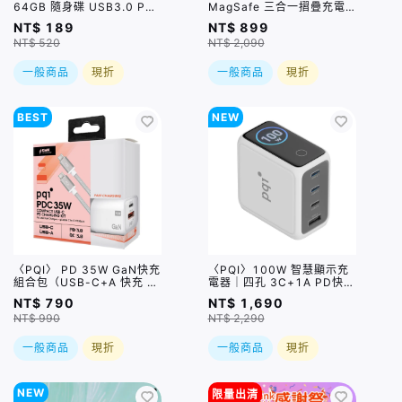
64GB 隨身碟 USB3.0 Pen
MagSafe 三合一摺疊充電
Drive 銀色
座 (WCC2301) (iPhone、
NT$ 189
NT$ 899
Apple Watch、AirPods適
NT$ 520
NT$ 2,090
用) 盒損品
一般商品
現折
一般商品
現折
BEST
NEW
〈PQI〉 PD 35W GaN快充
〈PQI〉100W 智慧顯示充
組合包（USB-C+A 快充 +
電器｜四孔 3C+1A PD快充
USB-C to C 100公分編織
充電器（PDC100WS1）
NT$ 790
NT$ 1,690
快充線)
NT$ 990
NT$ 2,290
一般商品
現折
一般商品
現折
NEW
限量出清