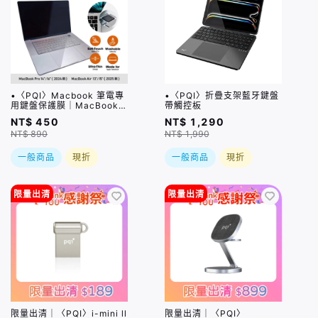
•〈PQI〉Macbook 筆電專
•〈PQI〉折疊支架藍牙鍵盤
用鍵盤保護膜｜MacBook
帶觸控板
Pro 14/16吋 (2021-
NT$ 450
NT$ 1,290
2026)、MacBook Air
NT$ 890
NT$ 1,990
13/15吋(2026) 適用
一般商品
現折
一般商品
現折
限量出清
限量出清
限量出清｜〈PQI〉i-mini ll
限量出清｜〈PQI〉