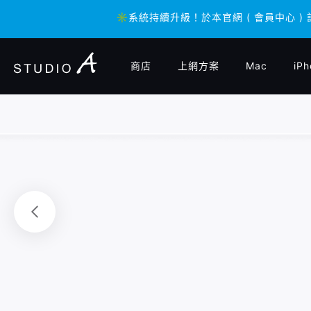
✳️系統持續升級！於本官網 ( 會員中心 )
✳️系統持續升級！於本官網 ( 會員中心 )
商店
上網方案
Mac
iPh