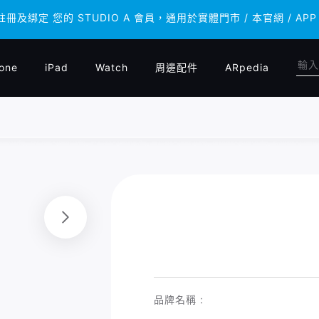
 註冊及綁定 您的 STUDIO A 會員，通用於實體門市 / 本官網 /
 註冊及綁定 您的 STUDIO A 會員，通用於實體門市 / 本官網 /
one
iPad
Watch
周邊配件
ARpedia
品牌名稱 :