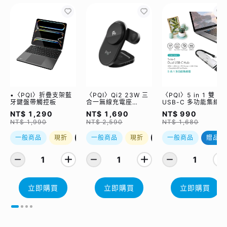
•〈PQI〉折疊支架藍
〈PQI〉Qi2 23W 三
〈PQI〉5 in 1 雙
牙鍵盤帶觸控板
合一無線充電座
USB-C 多功能集線器
(WCC2302)
（限量加贈｜U988
NT$ 1,290
NT$ 1,690
NT$ 990
class 10 Micro SD
NT$ 1,990
NT$ 2,590
NT$ 1,680
記憶卡 64GB，附 S
轉卡）
一般商品
現折
優惠加購
一般商品
現折
優惠加購
一般商品
贈品
1
1
1
立即購買
立即購買
立即購買