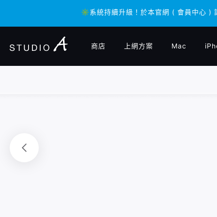
✳️系統持續升級！於本官網 ( 會員中心 )
✳️系統持續升級！於本官網 ( 會員中心 )
商店
上網方案
Mac
iPh