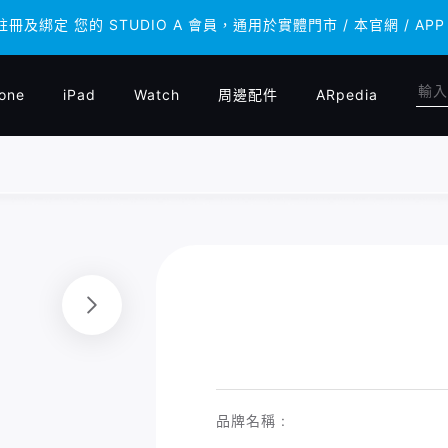
 註冊及綁定 您的 STUDIO A 會員，通用於實體門市 / 本官網 /
 註冊及綁定 您的 STUDIO A 會員，通用於實體門市 / 本官網 /
one
iPad
Watch
周邊配件
ARpedia
品牌名稱 :