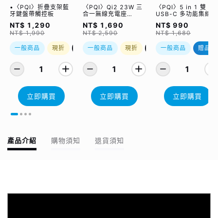
•〈PQI〉折疊支架藍
〈PQI〉Qi2 23W 三
〈PQI〉5 in 1 雙
牙鍵盤帶觸控板
合一無線充電座
USB-C 多功能集線器
(WCC2302)
（限量加贈｜U988
NT$ 1,290
NT$ 1,690
NT$ 990
class 10 Micro SD
NT$ 1,990
NT$ 2,590
NT$ 1,680
記憶卡 64GB，附 S
轉卡）
一般商品
現折
優惠加購
一般商品
現折
優惠加購
一般商品
贈品
1
1
1
立即購買
立即購買
立即購買
產品介紹
購物須知
退貨須知