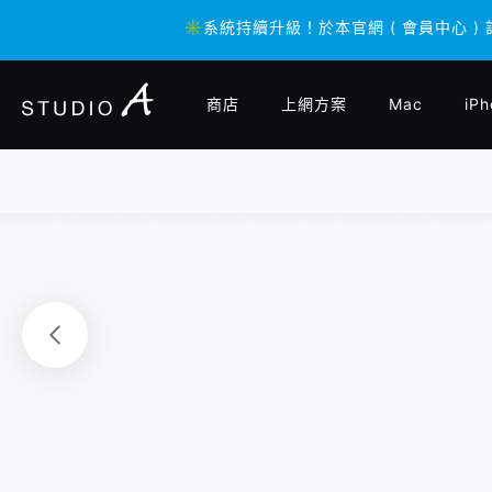
✳️系統持續升級！於本官網 ( 會員中心 )
✳️系統持續升級！於本官網 ( 會員中心 )
商店
上網方案
Mac
iPh