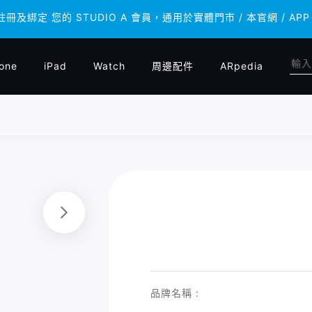
 註冊及綁定 您的 STUDIO A 會員，通用於實體門市 / 本官網 /
 註冊及綁定 您的 STUDIO A 會員，通用於實體門市 / 本官網 /
one
iPad
Watch
周邊配件
ARpedia
品牌名稱 :