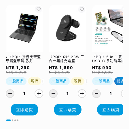
•〈PQI〉折疊支架藍
〈PQI〉Qi2 23W 三
〈PQI〉5 in 1 雙
牙鍵盤帶觸控板
合一無線充電座
USB-C 多功能集線器
(WCC2302)
（限量加贈｜U988
NT$ 1,290
NT$ 1,690
NT$ 990
class 10 Micro SD
NT$ 1,990
NT$ 2,590
NT$ 1,680
記憶卡 64GB，附 S
轉卡）
一般商品
現折
優惠加購
一般商品
現折
優惠加購
一般商品
贈品
1
1
1
立即購買
立即購買
立即購買