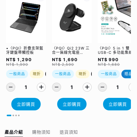
•〈PQI〉折疊支架藍
〈PQI〉Qi2 23W 三
〈PQI〉5 in 1 雙
牙鍵盤帶觸控板
合一無線充電座
USB-C 多功能集線器
(WCC2302)
（限量加贈｜U988
NT$ 1,290
NT$ 1,690
NT$ 990
class 10 Micro SD
NT$ 1,990
NT$ 2,590
NT$ 1,680
記憶卡 64GB，附 S
轉卡）
一般商品
現折
優惠加購
一般商品
現折
優惠加購
一般商品
贈品
1
1
1
立即購買
立即購買
立即購買
產品介紹
購物須知
退貨須知