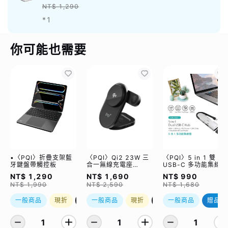
NT$ 1,290
*1
你可能也需要
•〈PQI〉折疊支架藍
〈PQI〉Qi2 23W 三
〈PQI〉5 in 1 雙
牙鍵盤帶觸控板
合一無線充電座
USB-C 多功能集線器
(WCC2302)
（限量加贈｜U988
NT$ 1,290
NT$ 1,690
NT$ 990
class 10 Micro SD
NT$ 1,990
NT$ 2,590
NT$ 1,680
記憶卡 64GB，附 S
轉卡）
一般商品
現折
優惠加購
一般商品
現折
優惠加購
一般商品
贈品
1
1
1