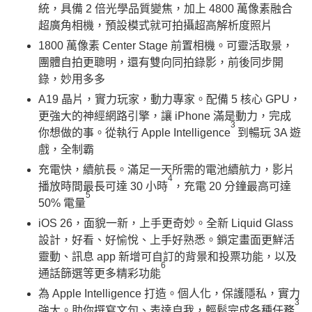
統，具備 2 倍光學品質變焦，加上 4800 萬像素融合
超廣角相機，預設模式就可拍攝超高解析度照片
1800 萬像素 Center Stage 前置相機。可靈活取景，
團體自拍更聰明，還有雙向同拍錄影，前後同步開
錄，妙用多多
A19 晶片，實力玩家，動力專家。配備 5 核心 GPU，
更強大的神經網路引擎，讓 iPhone 滿是動力，完成
3
你想做的事。從執行 Apple Intelligence
到暢玩 3A 遊
戲，全制霸
充電快，續航長。滿足一天所需的電池續航力，影片
4
播放時間最長可達 30 小時
，充電 20 分鐘最高可達
5
50% 電量
iOS 26，面貌一新，上手更奇妙。全新 Liquid Glass
設計，好看、好愉悅、上手好熟悉。鎖定畫面更鮮活
靈動、訊息 app 新增可自訂的背景和投票功能，以及
6
通話篩選等更多精彩功能
為 Apple Intelligence 打造。個人化，保護隱私，實力
3
強大。助你撰寫文句、表達自我，輕鬆完成各種任務