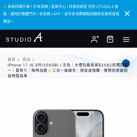
✳️系統持續升級！於本官網 ( 會員中心 ) 註冊及綁定 您的 STUDIO A 會
✳️系統持續升級！於本官網 ( 會員中心 ) 註冊及綁定 您的 STUDIO A 會
員，通用於實體門市 / 本官網 / APP，並可享消費積點回饋與兌換等會員
員，通用於實體門市 / 本官網 / APP，並可享消費積點回饋與兌換等會員
權益。
權益。
首頁
>
商店
>
iPhone 17 (6.3吋/256GB) / 五色｜大禮包最高省$2582好禮四選
一｜夏祭り｜限時加贈⚡️三合一無線充｜現貨或預購，實際依原廠到
貨時間為準