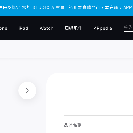
 註冊及綁定 您的 STUDIO A 會員，通用於實體門市 / 本官網 /
 註冊及綁定 您的 STUDIO A 會員，通用於實體門市 / 本官網 /
one
iPad
Watch
周邊配件
ARpedia
品牌名稱 :