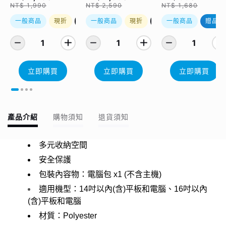
NT$ 1,990
NT$ 2,590
NT$ 1,680
記憶卡 64GB，附 S
轉卡）
一般商品
現折
優惠加購
一般商品
現折
優惠加購
一般商品
贈品
1
1
1
立即購買
立即購買
立即購買
產品介紹
購物須知
退貨須知
多元收納空間
安全保護
包裝內容物：電腦包 x1 (不含主機)
適用機型：14吋以內(含)平板和電腦、
16吋以內
(含)平板和電腦
材質：Polyester