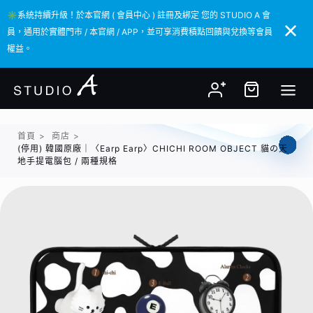
✳️系統持續升級！於本官網 ( 會員中心 ) 註冊及綁定 您的 STUDIO A 會
✳️系統持續升級！於本官網 ( 會員中心 ) 註冊及綁定 您的 STUDIO A 會
員，通用於實體門市 / 本官網 / APP，並可享消費積點回饋與兌換等會員
員，通用於實體門市 / 本官網 / APP，並可享消費積點回饋與兌換等會員
權益。
權益。
首頁
>
商店
>
(停用) 韓國原廠｜〈Earp Earp〉CHICHI ROOM OBJECT 貓の天
地手提電腦包 / 兩種規格