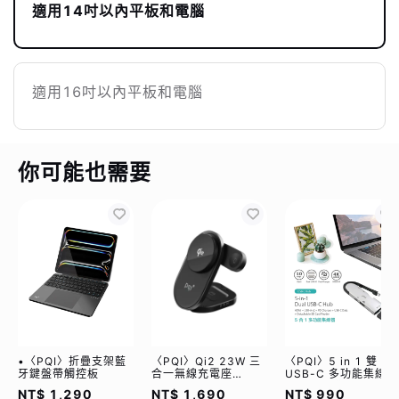
適用14吋以內平板和電腦
適用16吋以內平板和電腦
你可能也需要
•〈PQI〉折疊支架藍
〈PQI〉Qi2 23W 三
〈PQI〉5 in 1 雙
牙鍵盤帶觸控板
合一無線充電座
USB-C 多功能集線器
(WCC2302)
（限量加贈｜U988
NT$ 1,290
NT$ 1,690
NT$ 990
class 10 Micro SD