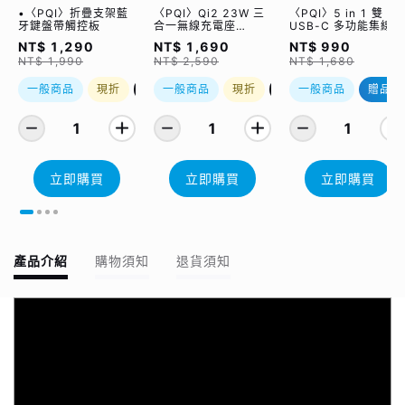
•〈PQI〉折疊支架藍
〈PQI〉Qi2 23W 三
〈PQI〉5 in 1 雙
牙鍵盤帶觸控板
合一無線充電座
USB-C 多功能集線器
(WCC2302)
（限量加贈｜U988
NT$ 1,290
NT$ 1,690
NT$ 990
class 10 Micro SD
NT$ 1,990
NT$ 2,590
NT$ 1,680
記憶卡 64GB，附 S
轉卡）
一般商品
現折
優惠加購
一般商品
現折
優惠加購
一般商品
贈品
1
1
1
立即購買
立即購買
立即購買
產品介紹
購物須知
退貨須知