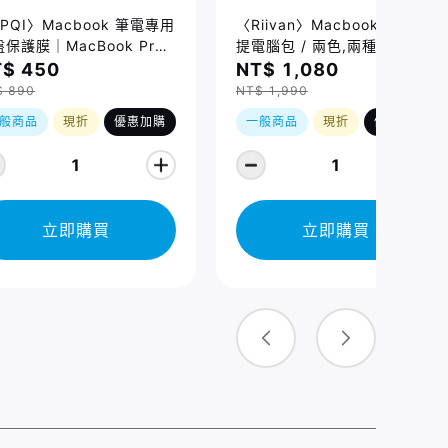
PQI〉Macbook 筆電專用
〈Riivan〉Macbook 防震手
保護膜｜MacBook Pro
提電腦包 / 兩色,兩種規格
/16吋 (2021-2026)、
$ 450
NT$ 1,080
cBook Air 13/15吋
$ 890
NT$ 1,990
026) 適用
般商品
現折
優惠加購
一般商品
現折
優惠加購
1
1
立即購買
立即購買