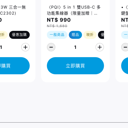
 23W 三合一無
〈PQI〉5 in 1 雙USB-C 多
•〈
C2302)
功能集線器（限量加贈｜
鍵盤
U988 class 10 Micro SD
14
0
NT$ 990
NT
記憶卡 64GB，附 SD 轉卡）
Ma
NT$ 1,680
NT
(2
現折
優惠加購
一般商品
贈品
現折
優惠加購
一
1
1
即購買
立即購買