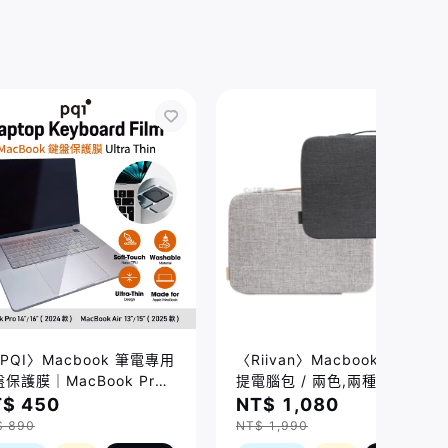
PQI〉Macbook 筆電專用
〈Riivan〉Macbook 防震手
保護膜｜MacBook Pro
提電腦包 / 兩色,兩種規格
/16吋 (2021-2026)、
$ 450
NT$ 1,080
cBook Air 13/15吋
$ 890
NT$ 1,990
026) 適用