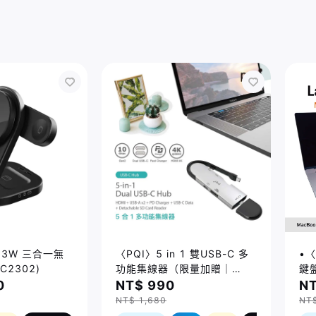
 23W 三合一無
〈PQI〉5 in 1 雙USB-C 多
•〈
C2302)
功能集線器（限量加贈｜
鍵盤
U988 class 10 Micro SD
14
0
NT$ 990
NT
記憶卡 64GB，附 SD 轉卡）
Ma
NT$ 1,680
NT
(2