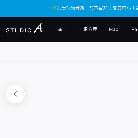
✳️系統持續升級！於本官網 ( 會員中心 )
✳️系統持續升級！於本官網 ( 會員中心 )
商店
上網方案
Mac
iPh