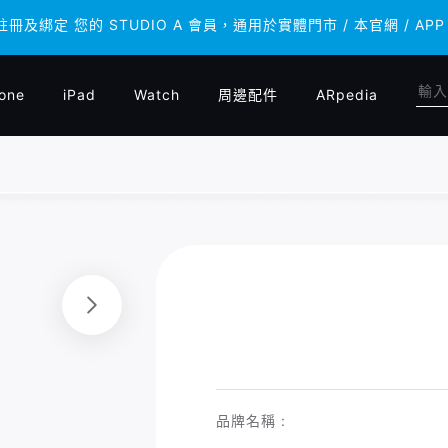
 註冊及綁定 您的 STUDIO A 會員，通用於實體門市 / 本官網 /
 註冊及綁定 您的 STUDIO A 會員，通用於實體門市 / 本官網 /
one
iPad
Watch
周邊配件
ARpedia
品牌名稱 :