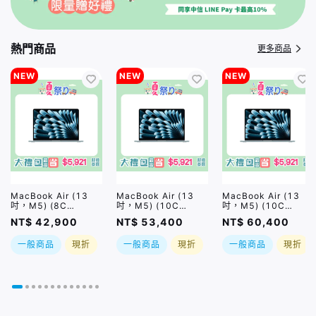
熱門商品
更多商品
NEW
NEW
NEW
MacBook Air (13
MacBook Air (13
MacBook Air (13
吋，M5) (8C
吋，M5) (10C
吋，M5) (10C
GPU/16GB/512GB)
GPU/16GB/1TB) /
GPU/24GB/1TB) /
NT$ 42,900
NT$ 53,400
NT$ 60,400
/ 四色｜【夏祭り】限
四色｜【夏祭り】限量
四色｜【夏祭り】限量
量加碼贈 *PQI USB4
加碼贈 *PQI USB4
加碼贈 *PQI USB4
一般商品
現折
一般商品
現折
一般商品
現折
CtoC 5A大電流快充
CtoC 5A大電流快充
CtoC 5A大電流快充
線 及 PQI 隨身碟｜大
線 及 PQI 隨身碟｜大
線 及 PQI 隨身碟｜大
禮包最高省$5921好
禮包最高省$5921好
禮包最高省$5921好
禮二選一｜現貨或預
禮二選一｜現貨或預
禮二選一｜現貨或預
購，依訂單及原廠實際
購，依訂單及原廠實際
購，依訂單及原廠實際
到貨時間為準
到貨時間為準
到貨時間為準