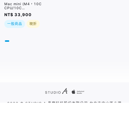
Mac mini (M4，10C
CPU/10C
GPU/16GB/512GB)
NT$ 33,900
｜大禮包最高省
$2000好禮三選一｜
一般商品
現折
預購，依訂單及原廠實
際到貨時間為準
2022 © STUDIO A 晶實科技股份有限公司 台北市中山區八德
路二段260號7樓
|
隱私權政策
|
線上購物條款
|