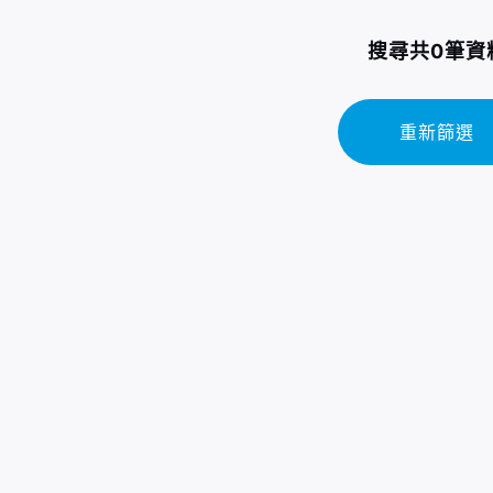
搜尋共0筆資
重新篩選