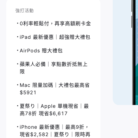
強打活動
0利率輕鬆付，再享高額刷卡金
iPad 最新優惠｜超強贈大禮包
AirPods 贈大禮包
蘋果人必備｜享點數折抵無上
限
Mac 限量加碼｜大禮包最高省
$5921
夏祭り｜Apple 單機現省｜最
高78折 現省$6,617
iPhone 最新優惠｜最高9折，
現省$2,582｜夏祭り｜限時再