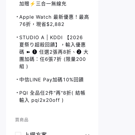
加贈⚡️三合一無線充
Apple Watch 最新優惠！最高
76折，現省$2,882
STUDIO A | KDDI 【2026
夏祭り超殺回饋】，輸入優惠
碼 ➽ ❶ 任選2張再8折、❷ 大
團加碼：任6張7折 (限量200
組 )
中信LINE Pay加碼10%回饋
PQI 全品任2件"再"8折( 結帳
輸入 pqi2x20off )
買商品
上網方案