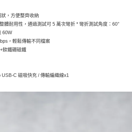
圈狀，方便整齊收納
整體耐用性，通過測試可 5 萬次彎折 * 彎折測試角度：60°
 60W
Mbps，輕鬆傳輸不同檔案
銅+釹鐵硼磁鐵
 to USB-C 磁吸快充 / 傳輸編織線x1