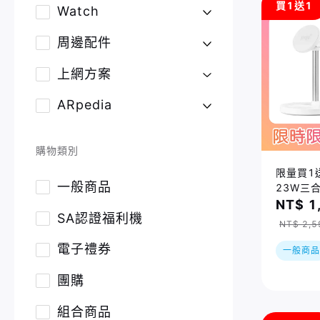
買1送1
Watch
周邊配件
上網方案
ARpedia
購物類別
限量買1送
一般商品
23W三
(WCS2
NT$ 1
SA認證福利機
止
NT$ 2,5
電子禮券
一般商品
團購
組合商品