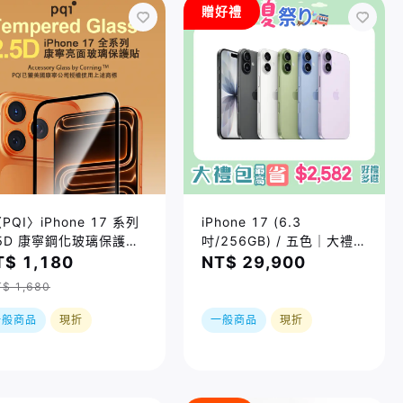
贈好禮
PQI〉iPhone 17 系列
iPhone 17 (6.3
.5D 康寧鋼化玻璃保護貼
吋/256GB) / 五色｜大禮包
 三種尺寸
最高省$2582好禮四選一
T$ 1,180
NT$ 29,900
｜夏祭り｜限時加贈⚡️三合
$ 1,680
一無線充｜現貨或預購，實
際依原廠到貨時間為準
一般商品
現折
一般商品
現折