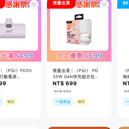
限量出清
BE
〈PQI〉PD05
限量出清｜〈PQI〉 PD
〈
行動電源
35W GaN快充組合包
無
SB-C）盒損品
（USB-C+A 快充 + USB-
99
NT$ 699
N
C to C 100公分編織快充
0
NT$ 990
NT
線) 盒損品
現折
一般商品
現折