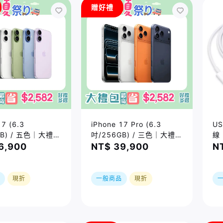
贈好禮
17 (6.3
iPhone 17 Pro (6.3
US
GB) / 五色｜大禮包
吋/256GB) / 三色｜大禮包
線 
2582好禮四選一
最高省$2582好禮四選一
6,900
NT$ 39,900
N
｜限時加贈⚡️三合
｜夏祭り｜限時加贈⚡️三合
｜現貨或預購，依
一無線充
廠實際到貨時間為
現折
一般商品
現折