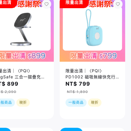
量出清
限量出清
量出清｜〈PQI〉
限量出清｜〈PQI〉
agSafe 三合一摺疊充電
PD1002 磁吸無線快充行
(WCC2301) (iPhone、
動電源｜內建USB-C充電線
T$ 899
NT$ 799
ple Watch、AirPods適
盒損品
$ 2,090
NT$ 1,890
) 盒損品
一般商品
現折
一般商品
現折