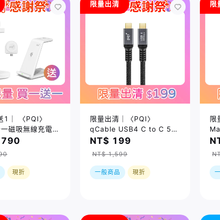
限量出清
限
1｜ 〈PQI〉
限量出清｜〈PQI〉
限
合一磁吸無線充電座
qCable USB4 C to C 5A
M
3WR)＿限量售完即
大電流快充傳輸線
座 
,790
NT$ 199
N
(100cm) 盒損品S
Ap
90
NT$ 1,599
NT
用
現折
一般商品
現折