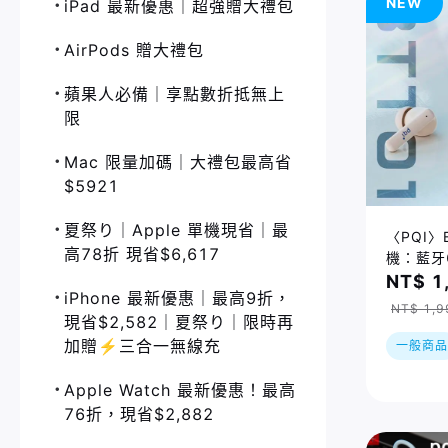
NEW
iPad 最新優惠｜超強贈大禮包
AirPods 贈大禮包
蘋果人必備｜享點數折抵無上
限
Mac 限量加碼｜大禮包最高省
$5921
夏祭り｜Apple 單機現省｜最
〈PQI〉
高78折 現省$6,617
機：藍牙6
6種翻譯
NT$ 1
iPhone 最新優惠｜最高9折，
NT$ 1,9
現省$2,582｜夏祭り｜限時再
加贈⚡️三合一無線充
一般商品
Apple Watch 最新優惠！最高
76折，現省$2,882