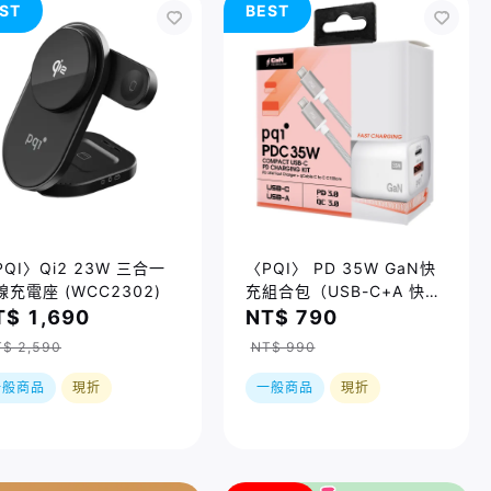
ST
BEST
PQI〉Qi2 23W 三合一
〈PQI〉 PD 35W GaN快
線充電座 (WCC2302)
充組合包（USB-C+A 快充
+ USB-C to C 100公分編
T$ 1,690
NT$ 790
織快充線)
$ 2,590
NT$ 990
一般商品
現折
一般商品
現折