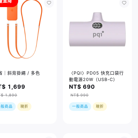
量直降
省｜斜背掛繩 / 多色
〈PQI〉PD05 快充口袋行
動電源20W（USB-C）
T$ 1,699
NT$ 690
$ 1,890
NT$ 990
一般商品
現折
一般商品
現折