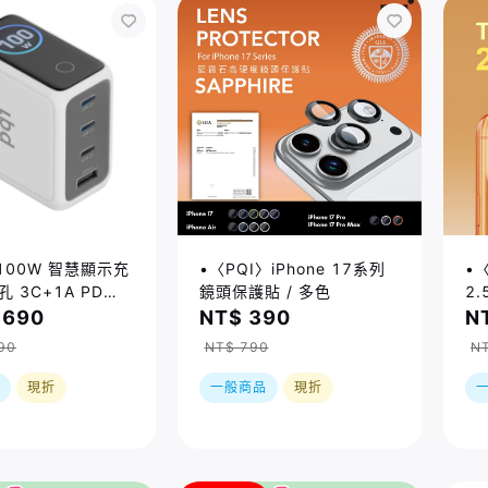
100W 智慧顯示充
•〈PQI〉iPhone 17系列
•〈
 3C+1A PD快
鏡頭保護貼 / 多色
2
/
,690
NT$ 390
N
00WS1）
90
NT$ 790
NT
現折
一般商品
現折