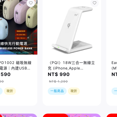
PD1002 磁吸無線
〈PQI〉18W三合一無線立
Ea
電源｜內建USB-C
充 (iPhone,Apple
(M
Watch,AiroPds適用)
,590
NT$ 990
N
90
NT$ 1,290
現折
一般商品
現折