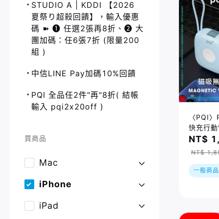
STUDIO A | KDDI 【2026
夏祭り超殺回饋】，輸入優惠
碼 ➽ ❶ 任選2張再8折、❷ 大
團加碼：任6張7折 (限量200
組 )
中信LINE Pay加碼10%回饋
PQI 全品任2件"再"8折( 結帳
輸入 pqi2x20off )
〈PQI〉
快充行動
充電線
買商品
NT$ 1
NT$ 1,8
Mac
一般商品
iPhone
iPad