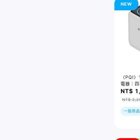
NEW
〈PQI〉
電器｜四孔
充充電器
NT$ 1
（PDC1
NT$ 2,2
一般商品