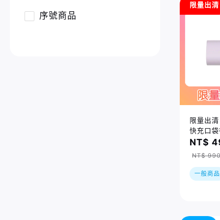
限量出清
序號商品
限量出清｜
快充口袋
20W（U
NT$ 4
NT$ 99
一般商品