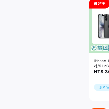
贈好禮
iPhone 
吋/512
最高省$
NT$ 3
｜夏祭り
一無線充
訂單及原
一般商品
準