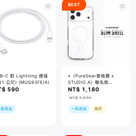
BEST
B-C 對 Lightning 連接
•〈PureGear普格爾 x
(1 公尺) (MUQ93FE/A)
STUDIO A〉聯名款
iPhone 17系列 磁吸透明
T$ 590
NT$ 1,180
保護殼 / 四種尺寸
NT$ 1,590
一般商品
一般商品
現折