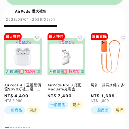
AirPods 贈大禮包
2023/08/01~2026/09/01
贈大禮包
贈大禮包
限量直降
AirPods 4｜直贈總價
AirPods Pro 3 搭配
現省｜斜背掛繩 / 多色
值$690好禮二選一｜
MagSafe充電盒
夏祭り｜限時加贈⚡️
(USB‑C)｜直贈總價
NT$ 4,490
NT$ 7,490
NT$ 1,699
三合一無線充
值$790好禮二選一｜
NT$ 5,990
NT$ 1,890
夏祭り｜限時加贈⚡️
一般商品
現折
三合一無線充
一般商品
現折
一般商品
現折