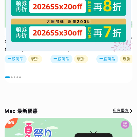
iPhone 17 Pro (6.3
iPhone 17 Pro (6.3
iPhone 17 Pro Max
吋/256GB) / 三色｜
吋/512GB) / 三色｜
(6.9吋/256GB) / 三
大禮包最高省$2582
大禮包最高省$2582
色｜大禮包最高省
NT$ 39,900
NT$ 46,900
NT$ 44,900
好禮四選一｜夏祭り｜
好禮四選一｜夏祭り｜
$2582好禮四選一｜
限時加贈⚡️三合一無
限時加贈⚡️三合一無
夏祭り｜限時加贈⚡️
一般商品
現折
一般商品
現折
一般商品
現折
線充
線充｜現貨或預購，實
三合一無線充
際依原廠到貨時間為準
Mac 最新優惠
所有優惠