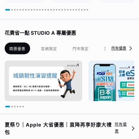
無限流量不降速｜可熱
吃到飽｜無限流量不降
【夏祭り】限量加碼贈
點分享｜兼容
速｜兼容 ChatGPT /
*PQI USB4 CtoC 5A
ChatGPT / Gemini｜
Gemini (採完整 24
大電流快充線｜直贈總
🏝️夏祭り｜輸入優惠
小時制)
價值$2880好禮五選
碼 ➽ ❶ 任2張再8折
一
花費省一點 STUDIO A 專屬優惠
(2026SSx20off) ❷
大團加碼：任6張再7
折 (2026SSx30off
所有優惠
精選優惠
官網限定
門市限定
加碼優惠
，限量200組 )
夏祭り｜Apple 大省優惠｜直降再享好康大禮
所有優
惠
包