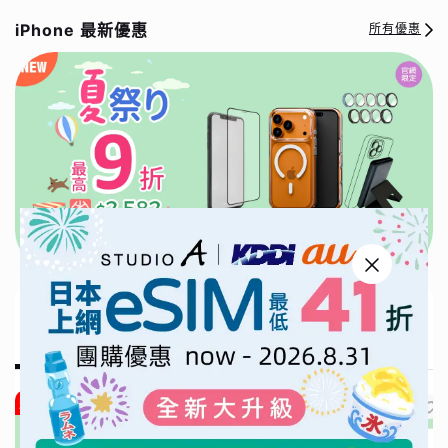
iPhone 最新優惠
所有優惠
iPhone 最新優惠｜最高9折，現省$2,582｜夏祭り｜限時再加贈⚡️
三合一無線充
2025/09/17~2026/09/01
贈好禮
贈好禮
贈好禮