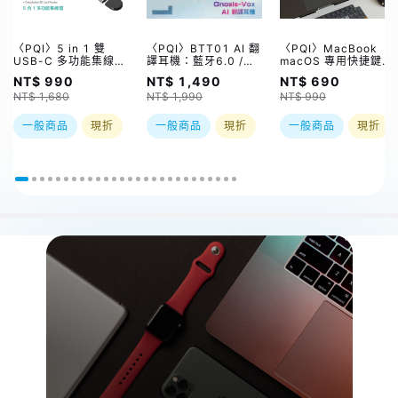
〈PQI〉5 in 1 雙
〈PQI〉BTT01 AI 翻
〈PQI〉MacBook
USB-C 多功能集線器
譯耳機：藍牙6.0 /
macOS 專用快捷鍵鍵
（限量加贈｜U988
21種語言 / 6種翻譯
盤保護膜｜超薄水洗矽
NT$ 990
NT$ 1,490
NT$ 690
class 10 Micro SD
模式
膠、60+組快捷鍵、
NT$ 1,680
NT$ 1,990
NT$ 990
記憶卡 64GB，附 SD
全面防潑水 (限美式鍵
轉卡）
盤)
一般商品
現折
一般商品
現折
一般商品
現折