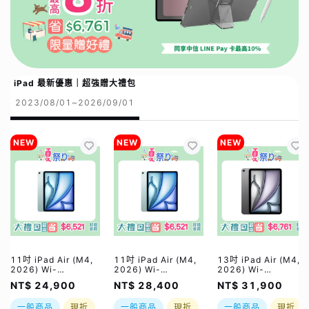
iPad 最新優惠｜超強贈大禮包
2023/08/01~2026/09/01
NEW
NEW
NEW
11吋 iPad Air (M4,
11吋 iPad Air (M4,
13吋 iPad Air (M4,
2026) Wi-
2026) Wi-
2026) Wi-
Fi/128GB/ 四色｜
Fi/256GB/ 四色｜
Fi/128GB/ 四色｜
NT$ 24,900
NT$ 28,400
NT$ 31,900
【夏祭り】限量加碼贈
【夏祭り】限量加碼贈
【夏祭り】限量加碼贈
*PQI USB4 CtoC 5A
*PQI USB4 CtoC 5A
*PQI USB4 CtoC 5A
一般商品
現折
一般商品
現折
一般商品
現折
大電流快充線｜直贈總
大電流快充線｜直贈總
大電流快充線｜直贈總