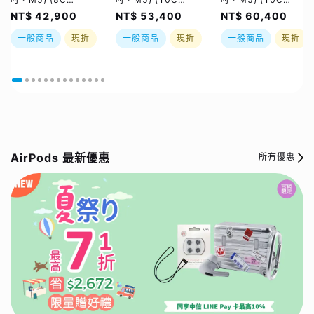
GPU/16GB/512GB)
GPU/16GB/1TB) /
GPU/24GB/1TB) /
NT$ 42,900
NT$ 53,400
NT$ 60,400
/ 四色｜【夏祭り】限
四色｜【夏祭り】限量
四色｜【夏祭り】限量
量加碼贈 *PQI USB4
加碼贈 *PQI USB4
加碼贈 *PQI USB4
一般商品
現折
一般商品
現折
一般商品
現折
CtoC 5A大電流快充
CtoC 5A大電流快充
CtoC 5A大電流快充
線 及 PQI 隨身碟｜大
線 及 PQI 隨身碟｜大
線 及 PQI 隨身碟｜大
禮包最高省$5921好
禮包最高省$5921好
禮包最高省$5921好
禮二選一｜現貨或預
禮二選一｜現貨或預
禮二選一｜現貨或預
購，依訂單及原廠實際
購，依訂單及原廠實際
購，依訂單及原廠實際
到貨時間為準
到貨時間為準
到貨時間為準
AirPods 最新優惠
所有優惠