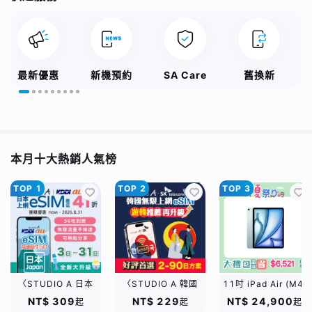
最新優惠
新機預約
SA Care
舊換新
本月十大熱銷人氣榜
TOP 1
TOP 2
TOP 3
〈STUDIO A 日本
〈STUDIO A 韓國
11吋 iPad Air (M4,
KDDI eSIM〉3-31日
SKT eSIM〉2-90日
2026) Wi-
NT$ 309
NT$ 229
NT$ 24,900
起
起
起
高速原生5G吃到飽｜
多規格選擇｜高速原生
Fi/128GB/ 四色｜