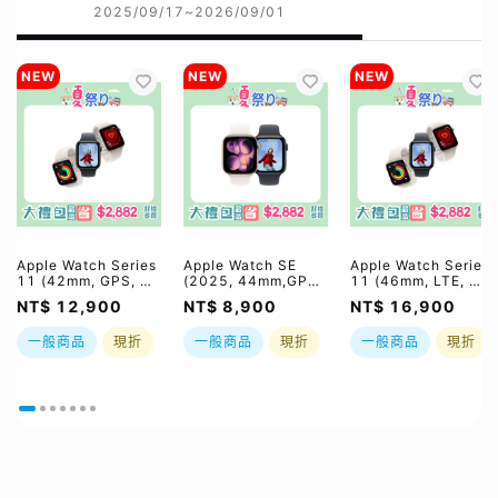
2025/09/17~2026/09/01
NEW
NEW
NEW
Apple Watch Series
Apple Watch SE
Apple Watch Series
11 (42mm, GPS, 鋁
(2025, 44mm,GPS,
11 (46mm, LTE, 鋁
金屬錶殼)｜大禮包最
鋁金屬錶殼)｜大禮包
金屬錶殼)｜大禮包最
NT$ 12,900
NT$ 8,900
NT$ 16,900
高省$2882好禮四選
最高省$2882好禮四
高省$2882好禮四選
一｜夏祭り｜限時加贈
選一｜夏祭り｜限時加
一｜夏祭り｜限時加贈
一般商品
現折
一般商品
現折
一般商品
現折
⚡️三合一無線充
贈⚡️三合一無線充
⚡️三合一無線充｜預
購，預計1-3週出貨，
實際依原廠到貨時間為
準