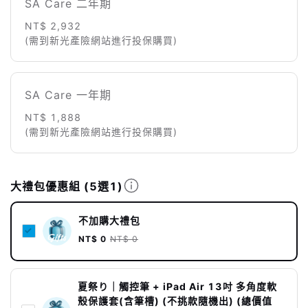
SA Care 二年期
NT$ 2,932
(需到新光產險網站進行投保購買)
SA Care 一年期
NT$ 1,888
(需到新光產險網站進行投保購買)
大禮包優惠組
(5選1)
不加購大禮包
NT$ 0
NT$ 0
夏祭り｜觸控筆 + iPad Air 13吋 多角度軟
殼保護套(含筆槽) (不挑款隨機出) (總價值