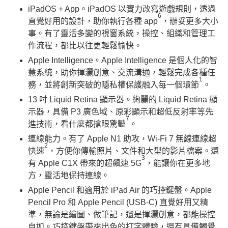
iPadOS + App。iPadOS 以實力改寫遊戲規則，透過
6
直覺好用的設計，助你執行各種 app
，辦妥更多大小
事。有了靈活多變的視窗系統，操控、組織和管理工
作流程，都比以往更輕鬆愉快。
Apple Intelligence。Apple Intelligence 是個人化的智
慧系統，助你揮灑創意、交流溝通，輕鬆完成各種任
1
務，並將創新突破的隱私權保護融入每一個環節
。
13 吋 Liquid Retina 顯示器。絢麗的 Liquid Retina 顯
示器，具備 P3 廣色域、原彩顯示和超低反射率等先
7
進技術，看什麼都搶眼驚豔
。
連線能力。有了 Apple N1 助攻，Wi-Fi 7 無線連線超
2
快速
，方便你傳輸照片、文件和大型的影片檔案。還
3
有 Apple C1X 帶來的超飆速 5G
，能讓你在更多地
方，靈活地保持連線。
Apple Pencil 和適用於 iPad Air 的巧控鍵盤。Apple
Pencil Pro 和 Apple Pencil (USB-C) 直覺好用又精
準，無論是繪圖、做筆記，還是揮灑創意，都能操控
自如。巧控鍵盤帶來出色的打字體驗，還有具備觸覺