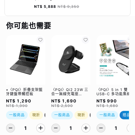
NT$ 5,888
NT$ 9,350
你可能也需要
•〈PQI〉折疊支架藍
〈PQI〉Qi2 23W 三
〈PQI〉5 in 1 雙
牙鍵盤帶觸控板
合一無線充電座
USB-C 多功能集線器
(WCC2302)
（限量加贈｜U988
NT$ 1,290
NT$ 1,690
NT$ 990
class 10 Micro SD
NT$ 1,990
NT$ 2,590
NT$ 1,680
記憶卡 64GB，附 S
轉卡）
一般商品
現折
優惠加購
一般商品
現折
優惠加購
一般商品
贈品
1
1
1