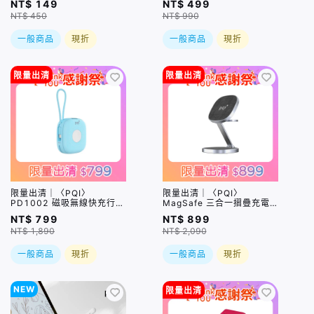
NT$ 149
NT$ 499
NT$ 450
NT$ 990
一般商品
現折
一般商品
現折
限量出清
限量出清
限量出清｜〈PQI〉
限量出清｜〈PQI〉
PD1002 磁吸無線快充行動
MagSafe 三合一摺疊充電
電源｜內建USB-C充電線
座 (WCC2301) (iPhone、
NT$ 799
NT$ 899
盒損品
Apple Watch、AirPods適
NT$ 1,890
NT$ 2,090
用) 盒損品
一般商品
現折
一般商品
現折
NEW
限量出清