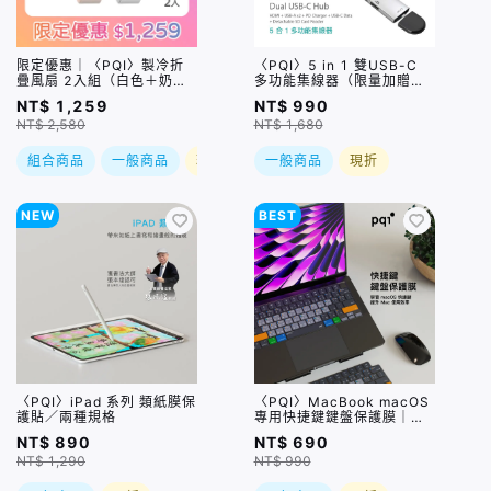
限定優惠｜〈PQI〉製冷折
〈PQI〉5 in 1 雙USB-C
疊風扇 2入組（白色＋奶茶
多功能集線器（限量加贈｜
色）（CYKE-659）
U988 class 10 Micro SD
NT$ 1,259
NT$ 990
記憶卡 64GB，附 SD 轉
NT$ 2,580
NT$ 1,680
卡）
組合商品
一般商品
現折
一般商品
現折
NEW
BEST
〈PQI〉iPad 系列 類紙膜保
〈PQI〉MacBook macOS
護貼／兩種規格
專用快捷鍵鍵盤保護膜｜超
薄水洗矽膠、60+組快捷
NT$ 890
NT$ 690
鍵、全面防潑水 (限美式鍵
NT$ 1,290
NT$ 990
盤)