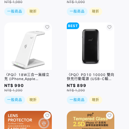
NT$ 1,980
NT$ 1,090
一般商品
現折
一般商品
現折
BEST
〈PQI〉18W三合一無線立
〈PQI〉PD10 10000 雙向
充 (iPhone,Apple
快充行動電源 (USB-C輸出/
Watch,AiroPds適用)
輸入，雙孔輸出，單孔輸出
NT$ 990
NT$ 899
20W大電流)
NT$ 1,290
NT$ 1,290
一般商品
現折
一般商品
現折