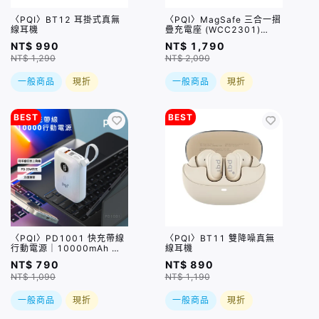
〈PQI〉BT12 耳掛式真無
〈PQI〉MagSafe 三合一摺
線耳機
疊充電座 (WCC2301)
(iPhone、Apple Watch、
NT$ 990
NT$ 1,790
AirPods適用)
NT$ 1,290
NT$ 2,090
一般商品
現折
一般商品
現折
BEST
BEST
〈PQI〉PD1001 快充帶線
〈PQI〉BT11 雙降噪真無
行動電源｜10000mAh 自
線耳機
帶USB-C快充線及USB-A
NT$ 790
NT$ 890
孔
NT$ 1,090
NT$ 1,190
一般商品
現折
一般商品
現折