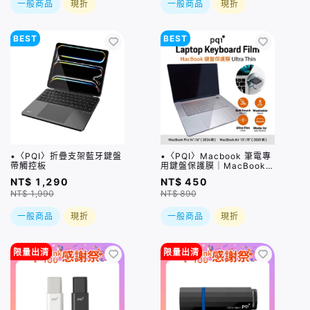
一般商品
現折
一般商品
現折
BEST
BEST
•〈PQI〉折疊支架藍牙鍵盤
•〈PQI〉Macbook 筆電專
帶觸控板
用鍵盤保護膜｜MacBook
Pro 14/16吋 (2021-
NT$ 1,290
NT$ 450
2026)、MacBook Air
NT$ 1,990
NT$ 890
13/15吋(2026) 適用
一般商品
現折
一般商品
現折
限量出清
限量出清