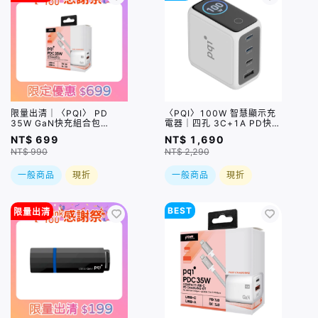
限量出清｜〈PQI〉 PD
〈PQI〉100W 智慧顯示充
35W GaN快充組合包
電器｜四孔 3C+1A PD快充
（USB-C+A 快充 + USB-
充電器（PDC100WS1）
NT$ 699
NT$ 1,690
C to C 100公分編織快充
NT$ 990
NT$ 2,290
線) 盒損品
一般商品
現折
一般商品
現折
BEST
限量出清