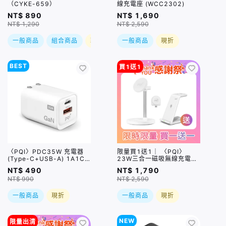
（CYKE-659）
線充電座 (WCC2302)
NT$ 890
NT$ 1,690
NT$ 1,290
NT$ 2,590
一般商品
組合商品
現折
一般商品
現折
BEST
買1送1
〈PQI〉PDC35W 充電器
限量買1送1｜ 〈PQI〉
(Type-C+USB-A) 1A1C
23W三合一磁吸無線充電座
雙孔
(WCS23WR)＿限量售完即
NT$ 490
NT$ 1,790
止
NT$ 990
NT$ 2,590
一般商品
現折
一般商品
現折
NEW
限量出清