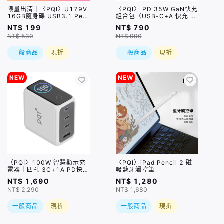
限量出清｜〈PQI〉U179V
〈PQI〉 PD 35W GaN快充
16GB隨身碟 USB3.1 Pen
組合包（USB-C+A 快充 +
Drive 黑色
USB-C to C 100公分編織
NT$ 199
NT$ 790
快充線)
NT$ 530
NT$ 990
一般商品
現折
一般商品
現折
NEW
NEW
〈PQI〉100W 智慧顯示充
〈PQI〉iPad Pencil 2 磁
電器｜四孔 3C+1A PD快充
吸藍牙觸控筆
充電器（PDC100WS1）
NT$ 1,690
NT$ 1,280
NT$ 2,290
NT$ 1,680
一般商品
現折
一般商品
現折