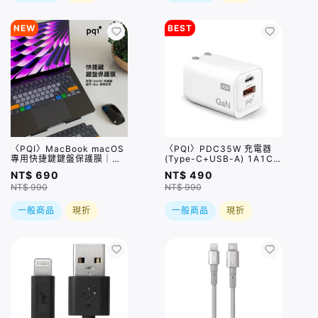
NEW
BEST
〈PQI〉MacBook macOS
〈PQI〉PDC35W 充電器
專用快捷鍵鍵盤保護膜｜超
(Type-C+USB-A) 1A1C
薄水洗矽膠、60+組快捷
雙孔
NT$ 690
NT$ 490
鍵、全面防潑水 (限美式鍵
NT$ 990
NT$ 990
盤)
一般商品
現折
一般商品
現折