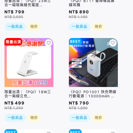
限量出清｜〈PQI〉23W三
〈PQI〉BT11 雙降噪真無
合一磁吸無線充電座
線耳機
(WCS23WR) 盒損品
NT$ 799
NT$ 890
NT$ 2,590
NT$ 1,190
一般商品
現折
一般商品
現折
BEST
限量出清
限量出清｜〈PQI〉18W三
〈PQI〉PD1001 快充帶線
合一無線立充
行動電源｜10000mAh 自
(iPhone,Apple
帶USB-C快充線及USB-A
NT$ 499
NT$ 790
Watch,AirPods適用) 盒損
孔
NT$ 1,290
NT$ 1,090
品
一般商品
現折
一般商品
現折
BEST
BEST