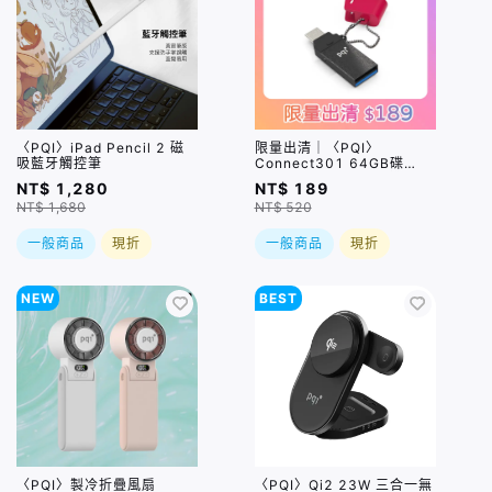
〈PQI〉iPad Pencil 2 磁
限量出清｜〈PQI〉
吸藍牙觸控筆
Connect301 64GB碟
USB3.0 Pen Drive 桃紅
NT$ 1,280
NT$ 189
NT$ 1,680
NT$ 520
一般商品
現折
一般商品
現折
NEW
BEST
〈PQI〉製冷折疊風扇
〈PQI〉Qi2 23W 三合一無