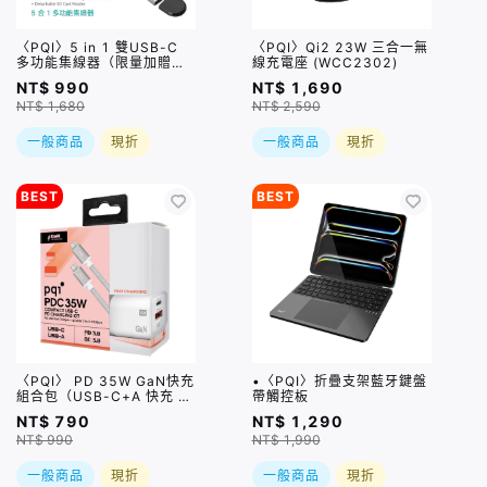
〈PQI〉5 in 1 雙USB-C
〈PQI〉Qi2 23W 三合一無
多功能集線器（限量加贈｜
線充電座 (WCC2302)
U988 class 10 Micro SD
NT$ 990
NT$ 1,690
記憶卡 64GB，附 SD 轉
NT$ 1,680
NT$ 2,590
卡）
一般商品
現折
一般商品
現折
BEST
BEST
〈PQI〉 PD 35W GaN快充
•〈PQI〉折疊支架藍牙鍵盤
組合包（USB-C+A 快充 +
帶觸控板
USB-C to C 100公分編織
NT$ 790
NT$ 1,290
快充線)
NT$ 990
NT$ 1,990
一般商品
現折
一般商品
現折