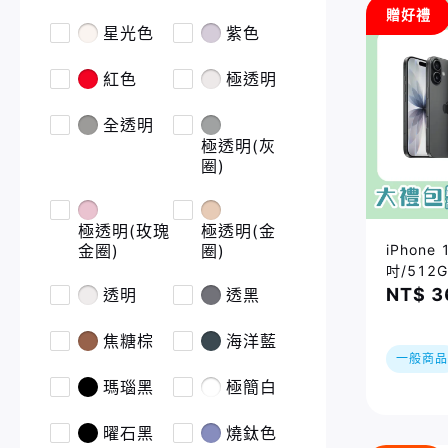
贈好禮
星光色
紫色
紅色
極透明
全透明
極透明(灰
圈)
極透明(玫瑰
極透明(金
iPhone 
金圈)
圈)
吋/512
最高省$
NT$ 3
透明
透黑
｜夏祭り
一無線充
焦糖棕
海洋藍
訂單及原
一般商品
準
瑪瑙黑
極簡白
曜石黑
燒鈦色