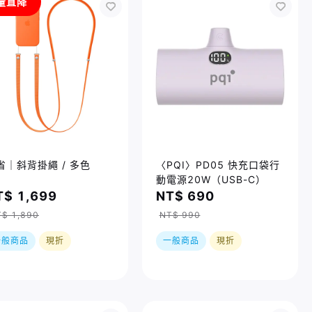
量直降
省｜斜背掛繩 / 多色
〈PQI〉PD05 快充口袋行
動電源20W（USB-C）
T$ 1,699
NT$ 690
$ 1,890
NT$ 990
一般商品
現折
一般商品
現折