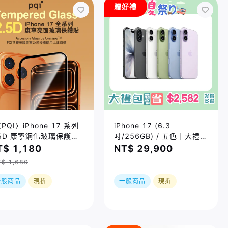
贈好禮
PQI〉iPhone 17 系列
iPhone 17 (6.3
.5D 康寧鋼化玻璃保護貼
吋/256GB) / 五色｜大禮包
 三種尺寸
最高省$2582好禮四選一
T$ 1,180
NT$ 29,900
｜夏祭り｜限時加贈⚡️三合
$ 1,680
一無線充｜現貨或預購，實
際依原廠到貨時間為準
一般商品
現折
一般商品
現折