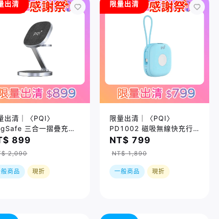
量出清
限量出清
量出清｜〈PQI〉
限量出清｜〈PQI〉
agSafe 三合一摺疊充電
PD1002 磁吸無線快充行
(WCC2301) (iPhone、
動電源｜內建USB-C充電線
T$ 899
NT$ 799
ple Watch、AirPods適
盒損品
$ 2,090
NT$ 1,890
) 盒損品
一般商品
現折
一般商品
現折