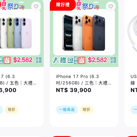
贈好禮
17 (6.3
iPhone 17 Pro (6.3
US
GB) / 五色｜大禮包
吋/256GB) / 三色｜大禮包
線 
2582好禮四選一
最高省$2582好禮四選一
6,900
NT$ 39,900
N
｜限時加贈⚡️三合
｜夏祭り｜限時加贈⚡️三合
｜現貨或預購，依
一無線充
廠實際到貨時間為
現折
一般商品
現折