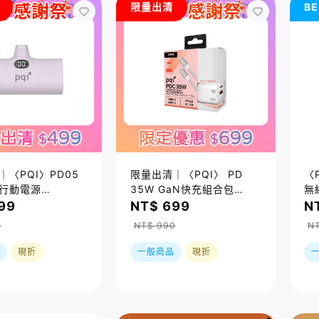
限量出清
BE
〈PQI〉PD05
限量出清｜〈PQI〉 PD
〈
行動電源
35W GaN快充組合包
無
SB-C）盒損品
（USB-C+A 快充 + USB-
99
NT$ 699
N
C to C 100公分編織快充
0
NT$ 990
NT
線) 盒損品
現折
一般商品
現折