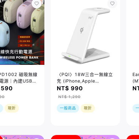
PD1002 磁吸無線
〈PQI〉18W三合一無線立
Ea
電源｜內建USB-C
充 (iPhone,Apple
(M
Watch,AiroPds適用)
,590
NT$ 990
N
90
NT$ 1,290
現折
一般商品
現折