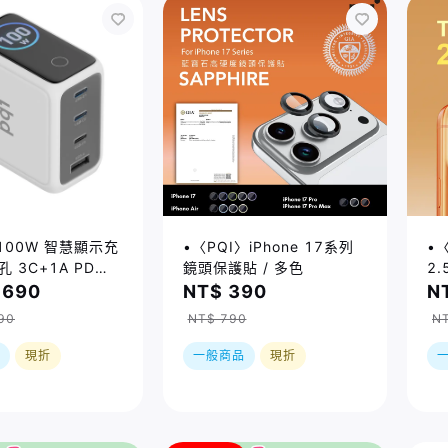
100W 智慧顯示充
•〈PQI〉iPhone 17系列
•〈
 3C+1A PD快
鏡頭保護貼 / 多色
2
/
,690
NT$ 390
N
00WS1）
90
NT$ 790
NT
現折
一般商品
現折