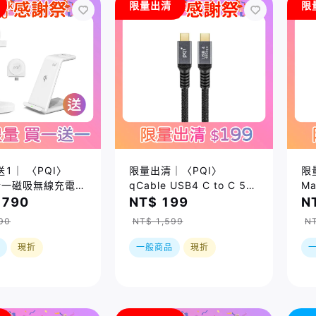
限量出清
限
1｜ 〈PQI〉
限量出清｜〈PQI〉
限
合一磁吸無線充電座
qCable USB4 C to C 5A
M
3WR)＿限量售完即
大電流快充傳輸線
座 
,790
NT$ 199
N
(100cm) 盒損品S
Ap
90
NT$ 1,599
NT
用
現折
一般商品
現折