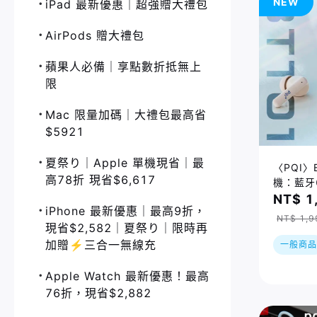
NEW
iPad 最新優惠｜超強贈大禮包
AirPods 贈大禮包
蘋果人必備｜享點數折抵無上
限
Mac 限量加碼｜大禮包最高省
$5921
夏祭り｜Apple 單機現省｜最
〈PQI〉
高78折 現省$6,617
機：藍牙6
6種翻譯
NT$ 1
iPhone 最新優惠｜最高9折，
NT$ 1,9
現省$2,582｜夏祭り｜限時再
加贈⚡️三合一無線充
一般商品
Apple Watch 最新優惠！最高
76折，現省$2,882