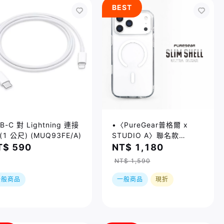
BEST
B-C 對 Lightning 連接
•〈PureGear普格爾 x
(1 公尺) (MUQ93FE/A)
STUDIO A〉聯名款
iPhone 17系列 磁吸透明
T$ 590
NT$ 1,180
保護殼 / 四種尺寸
NT$ 1,590
一般商品
一般商品
現折