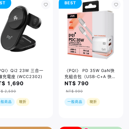
ST
BEST
PQI〉Qi2 23W 三合一
〈PQI〉 PD 35W GaN快
線充電座 (WCC2302)
充組合包（USB-C+A 快充
+ USB-C to C 100公分編
T$ 1,690
NT$ 790
織快充線)
$ 2,590
NT$ 990
一般商品
現折
一般商品
現折