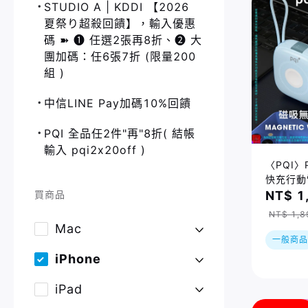
STUDIO A | KDDI 【2026
夏祭り超殺回饋】，輸入優惠
碼 ➽ ❶ 任選2張再8折、❷ 大
團加碼：任6張7折 (限量200
組 )
中信LINE Pay加碼10%回饋
PQI 全品任2件"再"8折( 結帳
輸入 pqi2x20off )
〈PQI〉
快充行動
充電線
買商品
NT$ 1
NT$ 1,8
Mac
一般商品
iPhone
iPad