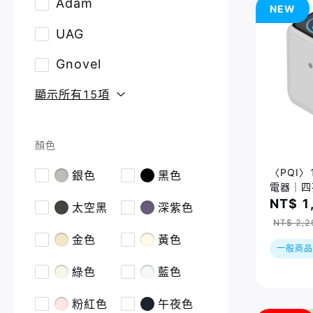
Adam
NEW
UAG
Gnovel
顯示所有15項
顏色
〈PQI〉
銀色
黑色
電器｜四孔
充充電器
NT$ 1
太空黑
深紫色
（PDC1
NT$ 2,2
金色
黃色
一般商品
綠色
藍色
粉紅色
午夜色