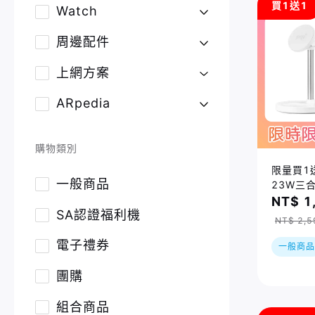
買1送1
Watch
周邊配件
上網方案
ARpedia
購物類別
限量買1送
一般商品
23W三
(WCS2
NT$ 1
SA認證福利機
止
NT$ 2,5
電子禮券
一般商品
團購
組合商品