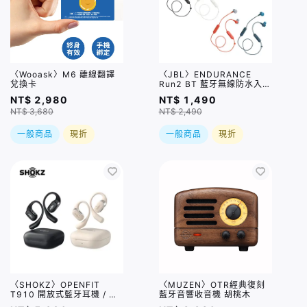
〈Wooask〉M6 離線翻譯
〈JBL〉ENDURANCE
兌換卡
Run2 BT 藍牙無線防水入耳
式耳機 / 四色
NT$ 2,980
NT$ 1,490
NT$ 3,680
NT$ 2,490
一般商品
現折
一般商品
現折
〈SHOKZ〉OPENFIT
〈MUZEN〉OTR經典復刻
T910 開放式藍牙耳機 / 兩
藍牙音響收音機 胡桃木
色