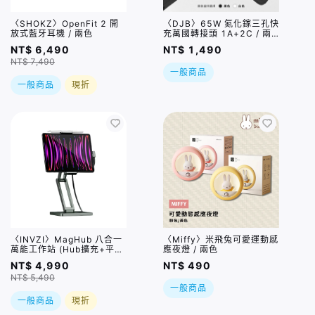
〈SHOKZ〉OpenFit 2 開
〈DJB〉65W 氮化鎵三孔快
放式藍牙耳機 / 兩色
充萬國轉接頭 1A+2C / 兩
種顏色
NT$ 6,490
NT$ 1,490
NT$ 7,490
一般商品
一般商品
現折
〈INVZI〉MagHub 八合一
〈Miffy〉米飛兔可愛運動感
萬能工作站 (Hub擴充+平板
應夜燈 / 兩色
支架)
NT$ 4,990
NT$ 490
NT$ 5,490
一般商品
一般商品
現折