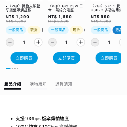
•〈PQI〉折疊支架藍
〈PQI〉Qi2 23W 三
〈PQI〉5 in 1 雙
牙鍵盤帶觸控板
合一無線充電座
USB-C 多功能集線器
(WCC2302)
（限量加贈｜U988
NT$ 1,290
NT$ 1,690
NT$ 990
class 10 Micro SD
NT$ 1,990
NT$ 2,590
NT$ 1,680
記憶卡 64GB，附 S
轉卡）
一般商品
現折
優惠加購
一般商品
現折
優惠加購
一般商品
贈品
1
1
1
立即購買
立即購買
立即購買
產品介紹
購物須知
退貨須知
支援10Gbps 檔案傳輸速度
100W 快充＆10Gbps 資料傳輸