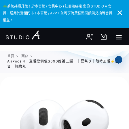
✳️系統持續升級！於本官網 ( 會員中心 ) 註冊及綁定 您的 STUDIO A 會
✳️系統持續升級！於本官網 ( 會員中心 ) 註冊及綁定 您的 STUDIO A 會
員，通用於實體門市 / 本官網 / APP，並可享消費積點回饋與兌換等會員
員，通用於實體門市 / 本官網 / APP，並可享消費積點回饋與兌換等會員
權益。
權益。
首頁
>
商店
>
AirPods 4｜直贈總價值$690好禮二選一｜夏祭り｜限時加贈⚡️三
合一無線充