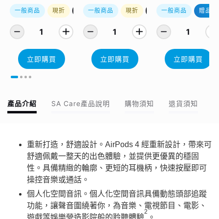
轉卡）
一般商品
現折
優惠加購
一般商品
現折
優惠加購
一般商品
贈品
1
1
1
立即購買
立即購買
立即購買
產品介紹
SA Care產品說明
購物須知
退貨須知
重新打造，舒適設計。AirPods 4 經重新設計，帶來可
舒適佩戴一整天的出色體驗，並提供更優異的穩固
性。具備精緻的輪廓、更短的耳機柄，快速按壓即可
操控音樂或通話。
個人化空間音訊。個人化空間音訊具備動態頭部追蹤
功能，讓聲音圍繞著你，為音樂、電視節目、電影、
2
遊戲等娛樂營造影院般的聆聽體驗
。