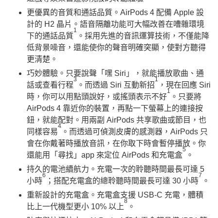
更優異的音質和通話品質。AirPods 4 配備 Apple 設
計的 H2 晶片。語音隔離功能可大幅改善在嘈雜環境
1
下的通話品質
。採用先進的音訊運算技術，不僅能降
低背景噪音，還能使你的聲音明確突顯，使對方聽得
更清楚。
巧妙體驗。只要說聲「嘿 Siri」，就能播放歌曲、通
3
1
話或查看行程
。而透過 Siri 互動新招
，現在回應 Siri
1
時，你可以用點頭說好，或搖頭表示不好
。只要將
AirPods 4 靠近你的裝置，再點一下螢幕上的連接按
鈕，就能配對。用兩副 AirPods 共享歌曲或節目，也
4
同樣容易
。而透過可偵測皮膚的感測器，AirPods 只
會在你戴著時播放音訊，在你取下時會暫停播放。你
5
還能用「尋找」app 來定位 AirPods 和充電盒
。
持久的電池續航力。充電一次的聆聽時間最長可達 5
6
7
小時
；搭配充電盒的總聆聽時間最長可達 30 小時
。
重新設計的充電盒。充電盒支援 USB‑C 充電，體積
8
比上一代機型更小 10% 以上
。