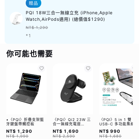
贈品
PQI 18W三合一無線立充 (iPhone,Apple
Watch,AirPods適用) (總價值$1290)
NT$ 1,290
*1
你可能也需要
•〈PQI〉折疊支架藍
〈PQI〉Qi2 23W 三
〈PQI〉5 in 1 雙
牙鍵盤帶觸控板
合一無線充電座
USB-C 多功能集線器
(WCC2302)
（限量加贈｜U988
NT$ 1,290
NT$ 1,690
NT$ 990
class 10 Micro SD
NT$ 1,990
NT$ 2,590
NT$ 1,680
記憶卡 64GB，附 S