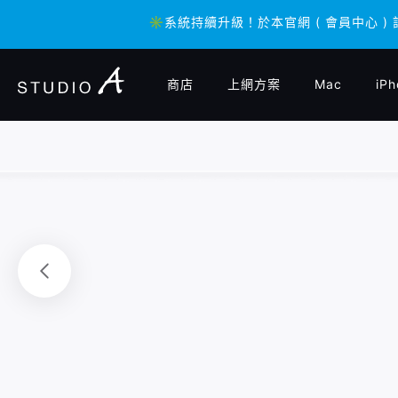
✳️系統持續升級！於本官網 ( 會員中心 )
✳️系統持續升級！於本官網 ( 會員中心 )
商店
上網方案
Mac
iPh