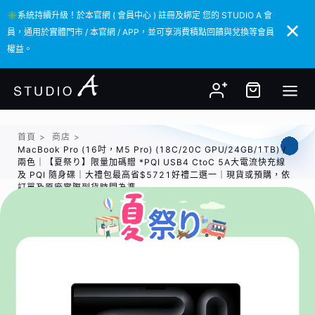
✳️系統持續升級！於本官網 ( 會員中心 ) 註冊及綁定 您的 STUDIO A 會
✳️系統持續升級！於本官網 ( 會員中心 ) 註冊及綁定 您的 STUDIO A 會
員，通用於實體門市 / 本官網 / APP，並可享消費積點回饋與兌換等會員
員，通用於實體門市 / 本官網 / APP，並可享消費積點回饋與兌換等會員
權益。
權益。
首頁
>
商店
>
MacBook Pro (16吋，M5 Pro) (18C/20C GPU/24GB/1TB) /
兩色｜【夏祭り】限量加碼贈 *PQI USB4 CtoC 5A大電流快充線
及 PQI 隨身碟｜大禮包最高省$5721好禮二選一｜現貨或預購，依
訂單及原廠實際到貨時間為準