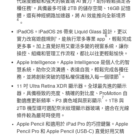
代速度體驗和強大的裝置端 AI 實力，助你輕鬆搞定各
種任務
。具備最多可達 2TB 的儲存空間、16GB 記憶
1
體，還有神經網路加速器，將 AI 效能推向全新境界
4
。
iPadOS。iPadOS 26 帶來 Liquid Glass 設計，更以
6
實力改寫遊戲規則
，能執行眾多專業 app
，輕鬆完成
5
更多事。加上直覺好用又靈活多變的視窗系統，讓你
操控、組織和管理工作流程，都比以往更輕鬆愉快。
Apple Intelligence。Apple Intelligence 是個人化的智
慧系統，助你交流溝通、表達自我，輕鬆完成各種任
1
務，並將創新突破的隱私權保護融入每一個環節
。
11 吋 Ultra Retina XDR 顯示器。全球最先進的顯示
器，具備極致的亮度、精確的對比度、ProMotion 自
7
動適應更新頻率、P3 廣色域與原彩顯示
。1TB 與
2TB 機型還可選配奈米紋理顯示器玻璃，適合在光線
條件較為嚴苛時使用。
Apple Pencil 和適用於 iPad Pro 的巧控鍵盤。Apple
Pencil Pro 和 Apple Pencil (USB-C) 直覺好用又精