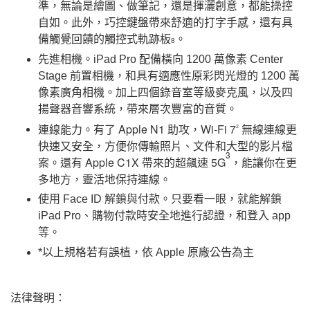
準，無論是繪圖、做筆記，還是揮灑創意，都能操控
自如。此外，巧控鍵盤帶來舒適的打字手感，還有具
備觸覺回饋的觸控式軌跡板
。
8
先進相機。iPad Pro 配備橫向 1200 萬像素 Center
Stage 前置相機，和具有適應性原彩閃光燈的 1200 萬
像素廣角相機。加上四個錄音室等級麥克風，以及四
揚聲器音響系統，帶來層次豐富的音質。
連線能力。有了 Apple N1 助攻，Wi‑Fi 7
無線連線更
2
快速又安全，方便你傳輸照片、文件和大型的影片檔
3
案。還有 Apple C1X 帶來的超飆速 5G
，能讓你在更
多地方，靈活地保持連線。
使用 Face ID 解鎖與付款。只要看一眼，就能解鎖
iPad Pro、購物付款時安全地進行認證，和登入 app
等。
*以上規格若有誤植，依 Apple 原廠公告為主
法律聲明：