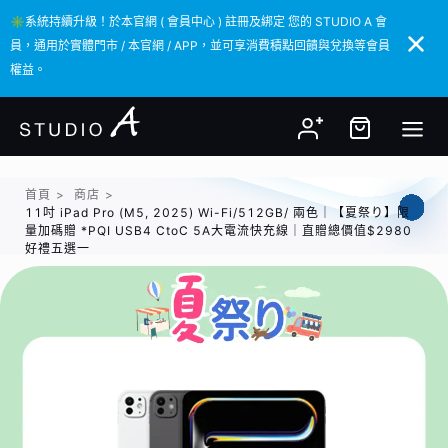
✳️系統持續升級！於本官網 ( 會員中心 ) 註冊及綁定 您的 STUDIO A 會
✳️系統持續升級！於本官網 ( 會員中心 ) 註冊及綁定 您的 STUDIO A 會
員，通用於實體門市 / 本官網 / APP，並可享消費積點回饋與兌換等會員
員，通用於實體門市 / 本官網 / APP，並可享消費積點回饋與兌換等會員
權益。
權益。
首頁
>
商店
>
11吋 iPad Pro (M5, 2025) Wi-Fi/512GB/ 兩色｜【夏祭り】限
量加碼贈 *PQI USB4 CtoC 5A大電流快充線｜直贈總價值$2980
好禮五選一