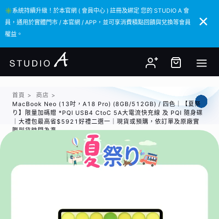
✳️系統持續升級！於本官網 ( 會員中心 ) 註冊及綁定 您的 STUDIO A 會
✳️系統持續升級！於本官網 ( 會員中心 ) 註冊及綁定 您的 STUDIO A 會
員，通用於實體門市 / 本官網 / APP，並可享消費積點回饋與兌換等會員
員，通用於實體門市 / 本官網 / APP，並可享消費積點回饋與兌換等會員
權益。
權益。
首頁
>
商店
>
MacBook Neo (13吋，A18 Pro) (8GB/512GB) / 四色｜【夏祭
り】限量加碼贈 *PQI USB4 CtoC 5A大電流快充線 及 PQI 隨身碟
｜大禮包最高省$5921好禮二選一｜現貨或預購，依訂單及原廠實
際到貨時間為準