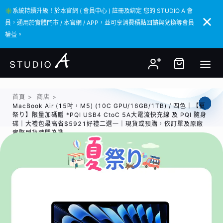
✳️系統持續升級！於本官網 ( 會員中心 ) 註冊及綁定 您的 STUDIO A 會
✳️系統持續升級！於本官網 ( 會員中心 ) 註冊及綁定 您的 STUDIO A 會
員，通用於實體門市 / 本官網 / APP，並可享消費積點回饋與兌換等會員
員，通用於實體門市 / 本官網 / APP，並可享消費積點回饋與兌換等會員
權益。
權益。
首頁
>
商店
>
MacBook Air (15吋，M5) (10C GPU/16GB/1TB) / 四色｜【夏
祭り】限量加碼贈 *PQI USB4 CtoC 5A大電流快充線 及 PQI 隨身
碟｜大禮包最高省$5921好禮二選一｜現貨或預購，依訂單及原廠
實際到貨時間為準