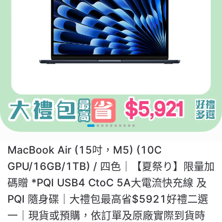
MacBook Air (15吋，M5) (10C
GPU/16GB/1TB) / 四色｜【夏祭り】限量加
碼贈 *PQI USB4 CtoC 5A大電流快充線 及
PQI 隨身碟｜大禮包最高省$5921好禮二選
一｜現貨或預購，依訂單及原廠實際到貨時