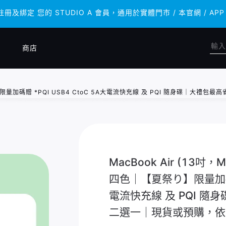
 註冊及綁定 您的 STUDIO A 會員，通用於實體門市 / 本官網 /
 註冊及綁定 您的 STUDIO A 會員，通用於實體門市 / 本官網 /
商店
四色｜【夏祭り】限量加碼贈 *PQI USB4 CtoC 5A大電流快充線 及 PQI 隨
MacBook Air (13吋，M5
四色｜【夏祭り】限量加碼贈 
電流快充線 及 PQI 隨
二選一｜現貨或預購，依