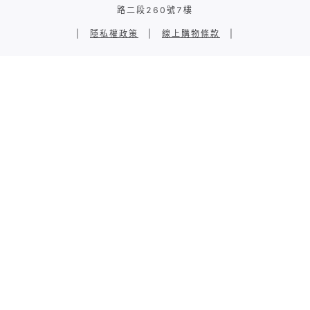
路二段260號7樓
|
隱私權政策
|
線上購物條款
|