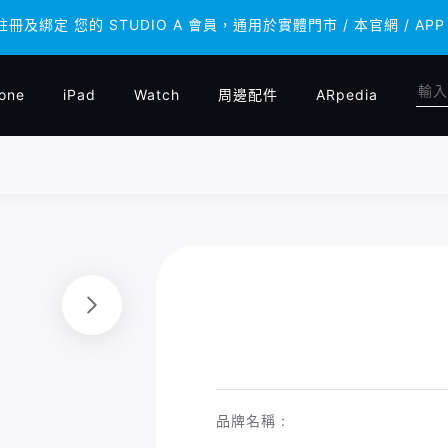
 註冊及綁定 您的 STUDIO A 會員，通用於實體門市 / 本官網 /
 註冊及綁定 您的 STUDIO A 會員，通用於實體門市 / 本官網 /
one
iPad
Watch
周邊配件
ARpedia
品牌名稱 :