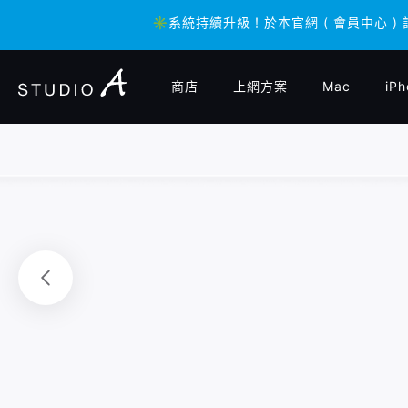
✳️系統持續升級！於本官網 ( 會員中心 )
✳️系統持續升級！於本官網 ( 會員中心 )
商店
上網方案
Mac
iPh