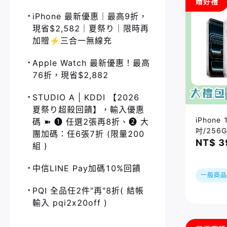
贈好禮
iPhone 最新優惠｜最高9折，
現省$2,582｜夏祭り｜限時再
加贈⚡️三合一無線充
Apple Watch 最新優惠！最高
76折，現省$2,882
STUDIO A | KDDI 【2026
夏祭り超殺回饋】，輸入優惠
iPhone 
碼 ➽ ❶ 任選2張再8折、❷ 大
吋/256
團加碼：任6張7折 (限量200
最高省$
NT$ 3
組 )
｜夏祭り
一無線充
中信LINE Pay加碼10%回饋
一般商品
PQI 全品任2件"再"8折( 結帳
輸入 pqi2x20off )