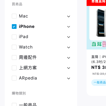
單機直降
買商品
Mac
iPhone
iPad
Watch
直降｜iPh
周邊配件
(6.3吋/
價已折)
NT$ 3
上網方案
$309
NT$ 39,
或預購，
ARpedia
間為準
一般商品
購物類別
一般商品