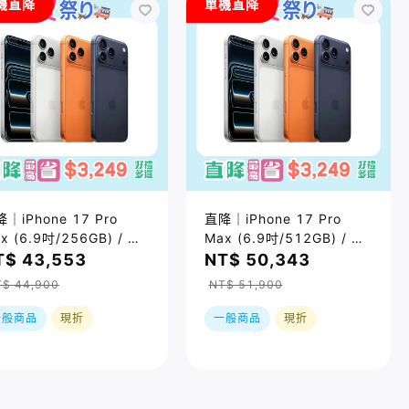
機直降
單機直降
｜iPhone 17 Pro
直降｜iPhone 17 Pro
x (6.9吋/256GB) / 三
Max (6.9吋/512GB) / 三
 (售價已折)｜大禮包最高
色 (售價已折)｜大禮包最高
T$ 43,553
NT$ 50,343
3249好禮五選一
省3249好禮五選一｜現貨
T$ 44,900
NT$ 51,900
或預購，實際依原廠到貨時
間為準
一般商品
現折
一般商品
現折