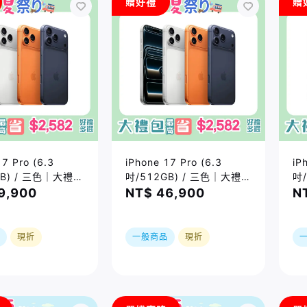
贈好禮
贈
17 Pro (6.3
iPhone 17 Pro (6.3
iP
GB) / 三色｜大禮包
吋/512GB) / 三色｜大禮包
吋
2582好禮四選一
最高省$2582好禮四選一
最
9,900
NT$ 46,900
N
｜限時加贈⚡️三合
｜夏祭り｜限時加贈⚡️三合
｜
一無線充｜現貨或預購，實
一
際依原廠到貨時間為準
現折
一般商品
現折