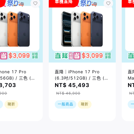
單機直降
單
one 17 Pro
直降｜iPhone 17 Pro
直降
256GB) / 三色 (售
(6.3吋/512GB) / 三色 (售
Ma
｜大禮包最高省
價已折)｜大禮包最高省
色
8,703
NT$ 45,493
N
9好禮五選一｜現貨
$3099好禮五選一｜現貨
省
900
NT$ 46,900
N
實際依原廠到貨時
或預購，實際依原廠到貨時
間為準
現折
一般商品
現折