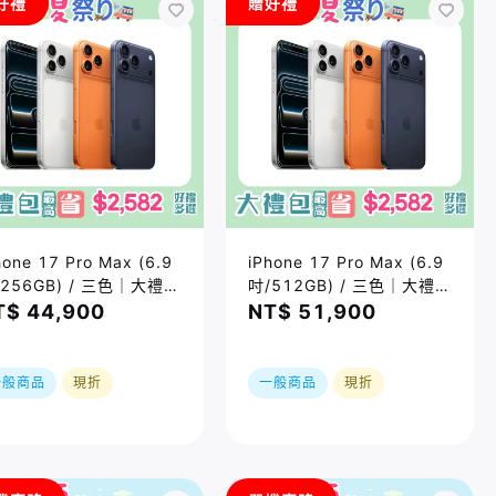
好禮
贈好禮
hone 17 Pro Max (6.9
iPhone 17 Pro Max (6.9
/256GB) / 三色｜大禮包
吋/512GB) / 三色｜大禮包
高省$2582好禮四選一
最高省$2582好禮四選一
T$ 44,900
NT$ 51,900
夏祭り｜限時加贈⚡️三合
｜夏祭り｜限時加贈⚡️三合
無線充
一無線充｜現貨或預購，實
際依原廠到貨時間為準
一般商品
現折
一般商品
現折